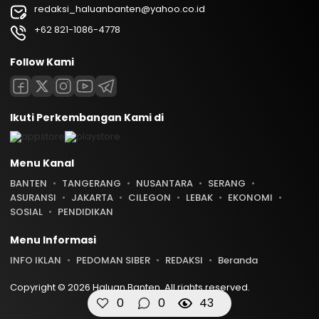
redaksi_haluanbanten@yahoo.co.id
+62 821-1086-4778
Follow Kami
Ikuti Perkembangan Kami di
Menu Kanal
BANTEN
TANGERANG
NUSANTARA
SERANG
ASURANSI
JAKARTA
CILEGON
LEBAK
EKONOMI
SOSIAL
PENDIDIKAN
Menu Informasi
INFO IKLAN
PEDOMAN SIBER
REDAKSI
Beranda
Copyright © 2026 Haluan Banten. All rights reserved.
0
0
43