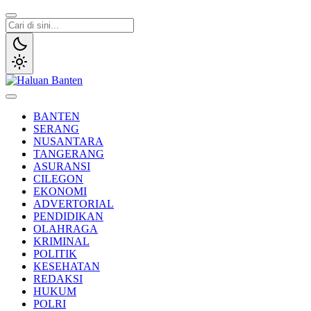
Lewati
ke
konten
Haluan Banten
Aspirasi Warga Banten
BANTEN
SERANG
NUSANTARA
TANGERANG
ASURANSI
CILEGON
EKONOMI
ADVERTORIAL
PENDIDIKAN
OLAHRAGA
KRIMINAL
POLITIK
KESEHATAN
REDAKSI
HUKUM
POLRI