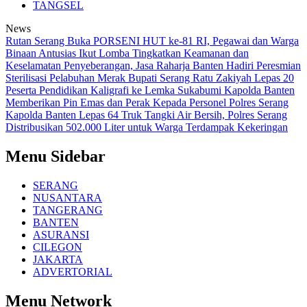
TANGSEL
News
Rutan Serang Buka PORSENI HUT ke-81 RI, Pegawai dan Warga
Binaan Antusias Ikut Lomba
Tingkatkan Keamanan dan
Keselamatan Penyeberangan, Jasa Raharja Banten Hadiri Peresmian
Sterilisasi Pelabuhan Merak
Bupati Serang Ratu Zakiyah Lepas 20
Peserta Pendidikan Kaligrafi ke Lemka Sukabumi
Kapolda Banten
Memberikan Pin Emas dan Perak Kepada Personel Polres Serang
Kapolda Banten Lepas 64 Truk Tangki Air Bersih, Polres Serang
Distribusikan 502.000 Liter untuk Warga Terdampak Kekeringan
Menu Sidebar
SERANG
NUSANTARA
TANGERANG
BANTEN
ASURANSI
CILEGON
JAKARTA
ADVERTORIAL
Menu Network