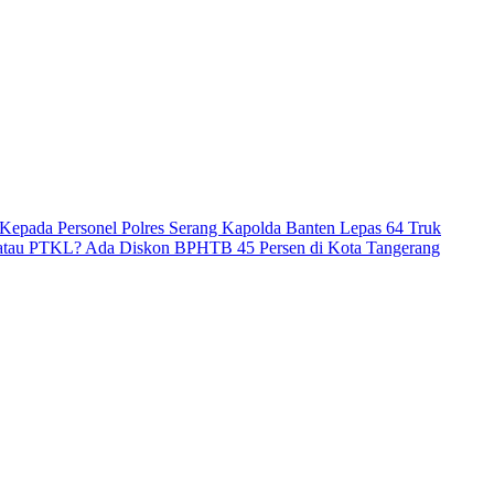
Kepada Personel Polres Serang
Kapolda Banten Lepas 64 Truk
atau PTKL? Ada Diskon BPHTB 45 Persen di Kota Tangerang