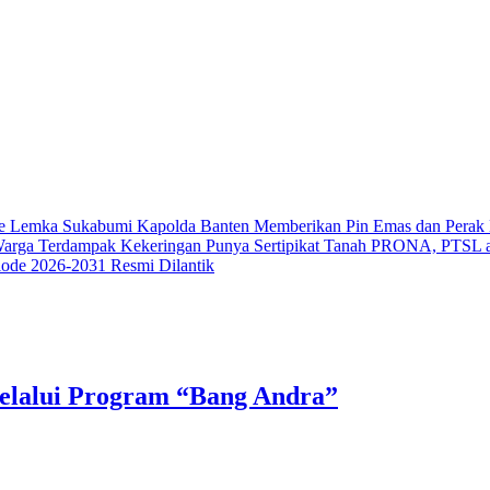
i ke Lemka Sukabumi
Kapolda Banten Memberikan Pin Emas dan Perak 
k Warga Terdampak Kekeringan
Punya Sertipikat Tanah PRONA, PTSL 
iode 2026-2031 Resmi Dilantik
elalui Program “Bang Andra”