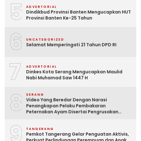
5
ADVERTORIAL
Dindikbud Provinsi Banten Mengucapkan HUT
Provinsi Banten Ke-25 Tahun
6
UNCATEGORIZED
Selamat Memperingati 21 Tahun DPD RI
7
ADVERTORIAL
Dinkes Kota Serang Mengucapkan Maulid
Nabi Muhamad Saw 1447 H
8
SERANG
Video Yang Beredar Dengan Narasi
Penangkapan Pelaku Pembakaran
Peternakan Ayam Disertai Pengrusakan
Tempat Tinggal Santri Adalah Hoak
9
TANGERANG
Pemkot Tangerang Gelar Penguatan Aktivis,
Perkuat Perlindungan Perempuan dan Anak