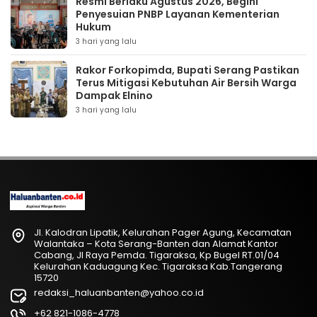
Resmi Berlaku Agustus 2026, Begini
Penyesuian PNBP Layanan Kementerian
Hukum
3 hari yang lalu
Rakor Forkopimda, Bupati Serang Pastikan
Terus Mitigasi Kebutuhan Air Bersih Warga
Dampak Elnino
3 hari yang lalu
Jl. Kalodran Lipatik, Kelurahan Pager Agung, Kecamatan
Walantaka – Kota Serang-Banten dan Alamat Kantor
Cabang, Jl Raya Pemda. Tigaraksa, Kp Bugel RT.01/04
Kelurahan Kaduagung Kec. Tigaraksa Kab.Tangerang
15720
redaksi_haluanbanten@yahoo.co.id
+62 821-1086-4778