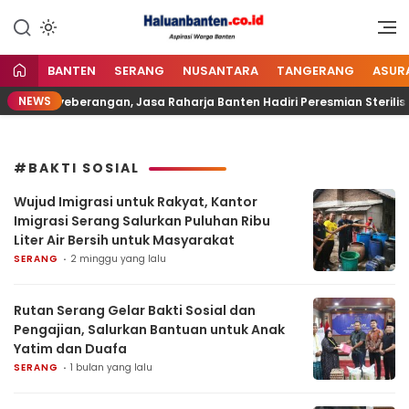
Lewati
ke
Aspirasi Warga Banten
Haluan Banten
konten
BANTEN
SERANG
NUSANTARA
TANGERANG
ASUR
NEWS
n Penyeberangan, Jasa Raharja Banten Hadiri Peresmian Sterilisa
#BAKTI SOSIAL
Wujud Imigrasi untuk Rakyat, Kantor
Imigrasi Serang Salurkan Puluhan Ribu
Liter Air Bersih untuk Masyarakat
SERANG
2 minggu yang lalu
Rutan Serang Gelar Bakti Sosial dan
Pengajian, Salurkan Bantuan untuk Anak
Yatim dan Duafa
SERANG
1 bulan yang lalu