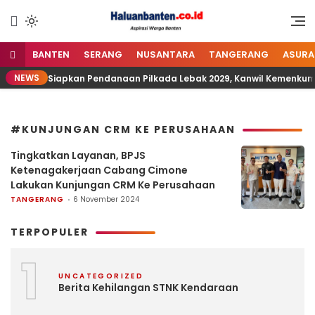
Lewati
ke
Aspirasi Warga Banten
Haluan Banten
konten
BANTEN
SERANG
NUSANTARA
TANGERANG
ASURA
NEWS
Siapkan Pendanaan Pilkada Lebak 2029, Kanwil Kemenk
#KUNJUNGAN CRM KE PERUSAHAAN
Tingkatkan Layanan, BPJS
Ketenagakerjaan Cabang Cimone
Lakukan Kunjungan CRM Ke Perusahaan
TANGERANG
6 November 2024
TERPOPULER
1
UNCATEGORIZED
Berita Kehilangan STNK Kendaraan