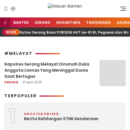
Lewati
ke
Aspirasi Warga Banten
Haluan Banten
konten
BANTEN
SERANG
NUSANTARA
TANGERANG
ASURA
NEWS
Rutan Serang Buka PORSENI HUT ke-81 RI, Pegawai dan Wa
#MELAYAT
Kapolres Serang Melayat Dirumah Duka
Anggota Linmas Yang Meninggal Dunia
Saat Bertugas
SERANG
21 April 2025
TERPOPULER
1
UNCATEGORIZED
Berita Kehilangan STNK Kendaraan