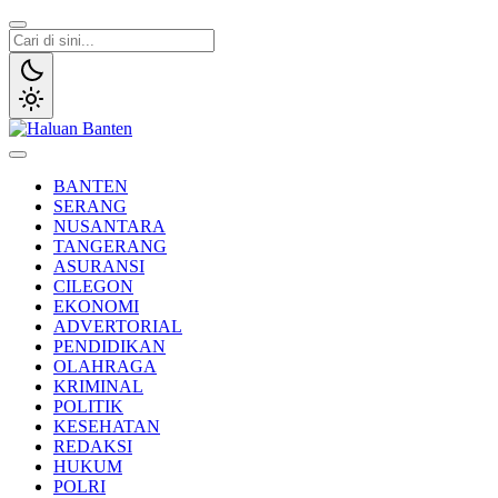
Lewati
ke
konten
Haluan Banten
Aspirasi Warga Banten
BANTEN
SERANG
NUSANTARA
TANGERANG
ASURANSI
CILEGON
EKONOMI
ADVERTORIAL
PENDIDIKAN
OLAHRAGA
KRIMINAL
POLITIK
KESEHATAN
REDAKSI
HUKUM
POLRI