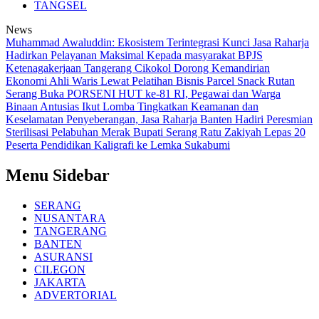
TANGSEL
News
Muhammad Awaluddin: Ekosistem Terintegrasi Kunci Jasa Raharja
Hadirkan Pelayanan Maksimal Kepada masyarakat
BPJS
Ketenagakerjaan Tangerang Cikokol Dorong Kemandirian
Ekonomi Ahli Waris Lewat Pelatihan Bisnis Parcel Snack
Rutan
Serang Buka PORSENI HUT ke-81 RI, Pegawai dan Warga
Binaan Antusias Ikut Lomba
Tingkatkan Keamanan dan
Keselamatan Penyeberangan, Jasa Raharja Banten Hadiri Peresmian
Sterilisasi Pelabuhan Merak
Bupati Serang Ratu Zakiyah Lepas 20
Peserta Pendidikan Kaligrafi ke Lemka Sukabumi
Menu Sidebar
SERANG
NUSANTARA
TANGERANG
BANTEN
ASURANSI
CILEGON
JAKARTA
ADVERTORIAL