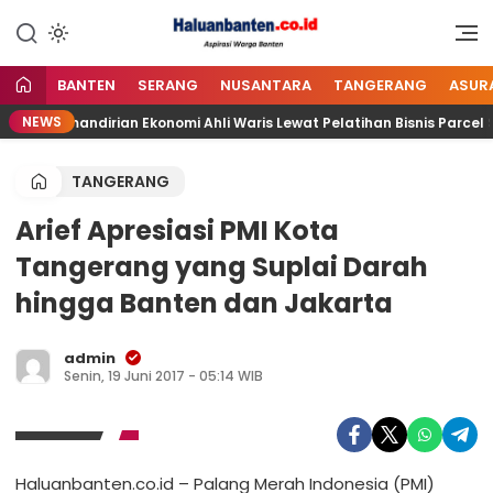
Lewati
ke
Aspirasi Warga Banten
Haluan Banten
konten
BANTEN
SERANG
NUSANTARA
TANGERANG
ASUR
NEWS
g Kemandirian Ekonomi Ahli Waris Lewat Pelatihan Bisnis Parcel Sn
TANGERANG
Arief Apresiasi PMI Kota
Tangerang yang Suplai Darah
hingga Banten dan Jakarta
admin
Senin, 19 Juni 2017 - 05:14 WIB
Haluanbanten.co.id – Palang Merah Indonesia (PMI)