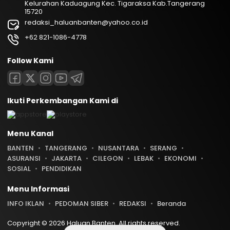
Kelurahan Kaduagung Kec. Tigaraksa Kab.Tangerang
15720
redaksi_haluanbanten@yahoo.co.id
+62 821-1086-4778
Follow Kami
Ikuti Perkembangan Kami di
Menu Kanal
BANTEN
TANGERANG
NUSANTARA
SERANG
ASURANSI
JAKARTA
CILEGON
LEBAK
EKONOMI
SOSIAL
PENDIDIKAN
Menu Informasi
INFO IKLAN
PEDOMAN SIBER
REDAKSI
Beranda
Copyright © 2026 Haluan Banten. All rights reserved.