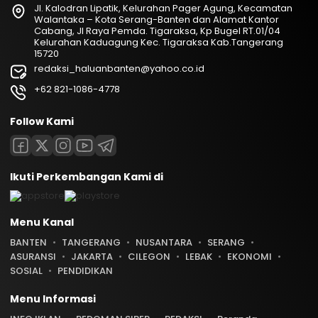
Jl. Kalodran Lipatik, Kelurahan Pager Agung, Kecamatan
Walantaka – Kota Serang-Banten dan Alamat Kantor
Cabang, Jl Raya Pemda. Tigaraksa, Kp Bugel RT.01/04
Kelurahan Kaduagung Kec. Tigaraksa Kab.Tangerang
15720
redaksi_haluanbanten@yahoo.co.id
+62 821-1086-4778
Follow Kami
Ikuti Perkembangan Kami di
Menu Kanal
BANTEN
TANGERANG
NUSANTARA
SERANG
ASURANSI
JAKARTA
CILEGON
LEBAK
EKONOMI
SOSIAL
PENDIDIKAN
Menu Informasi