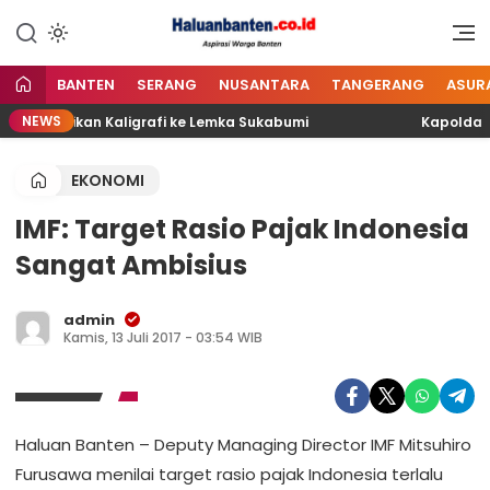
Lewati
ke
Aspirasi Warga Banten
Haluan Banten
konten
BANTEN
SERANG
NUSANTARA
TANGERANG
ASUR
NEWS
a Pendidikan Kaligrafi ke Lemka Sukabumi
Kapolda Ban
EKONOMI
IMF: Target Rasio Pajak Indonesia
Sangat Ambisius
admin
Kamis, 13 Juli 2017 - 03:54 WIB
Haluan Banten – Deputy Managing Director IMF Mitsuhiro
Furusawa menilai target rasio pajak Indonesia terlalu