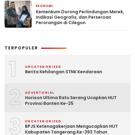
EKONOMI
2 minggu yang lalu
Kemenkum Dorong Perlindungan Merek,
Indikasi Geografis, dan Perseroan
Perorangan di Cilegon
TERPOPULER
1
UNCATEGORIZED
Berita Kehilangan STNK Kendaraan
2
ADVERTORIAL
Horison Ultima Ratu Serang Ucapkan HUT
Provinsi Banten Ke-25
3
UNCATEGORIZED
BPJS Ketenagakerjaan Mengucapkan HUT
Kabupaten Tangerang Ke-393 Tahun