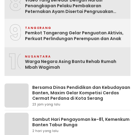
8
Video Yang Beredar Dengan Narasi
Penangkapan Pelaku Pembakaran
Peternakan Ayam Disertai Pengrusakan
Tempat Tinggal Santri Adalah Hoak
9
TANGERANG
Pemkot Tangerang Gelar Penguatan Aktivis,
Perkuat Perlindungan Perempuan dan Anak
10
NUSANTARA
Warga Negara Asing Bantu Rehab Rumah
Mbah Wagimah
Bersama Dinas Pendidikan dan Kebudayaan
Banten, Maxim Gelar Kompetisi Cerdas
Cermat Perdana di Kota Serang
23 jam yang lalu
Sambut Hari Pengayoman ke-81, Kemenkum
Banten Tabur Bunga
2 hari yang lalu