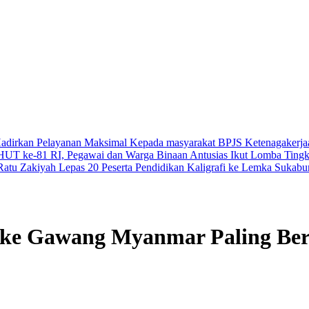
Hadirkan Pelayanan Maksimal Kepada masyarakat
BPJS Ketenagakerja
UT ke-81 RI, Pegawai dan Warga Binaan Antusias Ikut Lomba
Tingk
Ratu Zakiyah Lepas 20 Peserta Pendidikan Kaligrafi ke Lemka Sukab
 ke Gawang Myanmar Paling Be