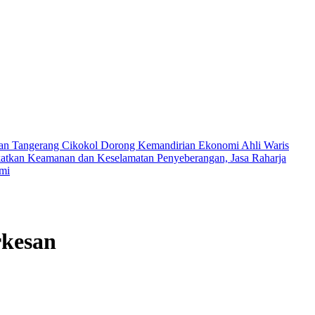
an Tangerang Cikokol Dorong Kemandirian Ekonomi Ahli Waris
atkan Keamanan dan Keselamatan Penyeberangan, Jasa Raharja
umi
rkesan