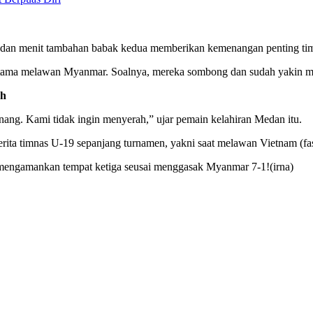
72 dan menit tambahan babak kedua memberikan kemenangan penting ti
rtama melawan Myanmar. Soalnya, mereka sombong dan sudah yakin me
ah
ng. Kami tidak ingin menyerah,” ujar pemain kelahiran Medan itu.
ita timnas U-19 sepanjang turnamen, yakni saat melawan Vietnam (fase
n mengamankan tempat ketiga seusai menggasak Myanmar 7-1!(irna)