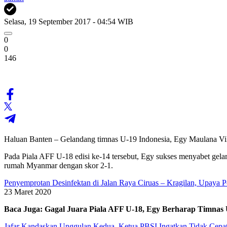
Selasa, 19 September 2017 - 04:54 WIB
0
0
146
Haluan Banten – Gelandang timnas U-19 Indonesia, Egy Maulana Vi
Pada Piala AFF U-18 edisi ke-14 tersebut, Egy sukses menyabet gelar
rumah Myanmar dengan skor 2-1.
Penyemprotan Desinfektan di Jalan Raya Ciruas – Kragilan, Upaya 
23 Maret 2020
Baca Juga: Gagal Juara Piala AFF U-18, Egy Berharap Timnas U
Jafar Kandaskan Unggulan Kedua, Ketua PBSI Ingatkan Tidak Cepat