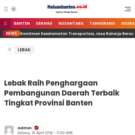
Lewati
ke
Aspirasi Warga Banten
Haluan Banten
konten
BANTEN
SERANG
NUSANTARA
TANGERANG
ASURA
NEWS
Komitmen Keselamatan Transportasi, Jasa Raharja Bersam
LEBAK
Lebak Raih Penghargaan
Pembangunan Daerah Terbaik
Tingkat Provinsi Banten
admin
Selasa, 10 April 2018 - 11:00 WIB