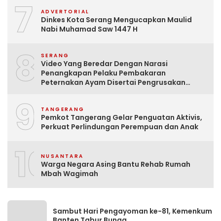
7
ADVERTORIAL
Dinkes Kota Serang Mengucapkan Maulid
Nabi Muhamad Saw 1447 H
8
SERANG
Video Yang Beredar Dengan Narasi
Penangkapan Pelaku Pembakaran
Peternakan Ayam Disertai Pengrusakan
Tempat Tinggal Santri Adalah Hoak
9
TANGERANG
Pemkot Tangerang Gelar Penguatan Aktivis,
Perkuat Perlindungan Perempuan dan Anak
10
NUSANTARA
Warga Negara Asing Bantu Rehab Rumah
Mbah Wagimah
Sambut Hari Pengayoman ke-81, Kemenkum
Banten Tabur Bunga