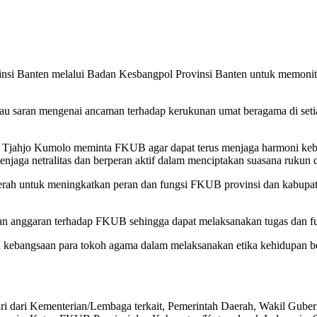
si Banten melalui Badan Kesbangpol Provinsi Banten untuk memonito
atau saran mengenai ancaman terhadap kerukunan umat beragama di seti
 Tjahjo Kumolo meminta FKUB agar dapat terus menjaga harmoni keba
jaga netralitas dan berperan aktif dalam menciptakan suasana rukun d
aerah untuk meningkatkan peran dan fungsi FKUB provinsi dan kabupa
n anggaran terhadap FKUB sehingga dapat melaksanakan tugas dan fun
n kebangsaan para tokoh agama dalam melaksanakan etika kehidupan 
diri dari Kementerian/Lembaga terkait, Pemerintah Daerah, Wakil Gub