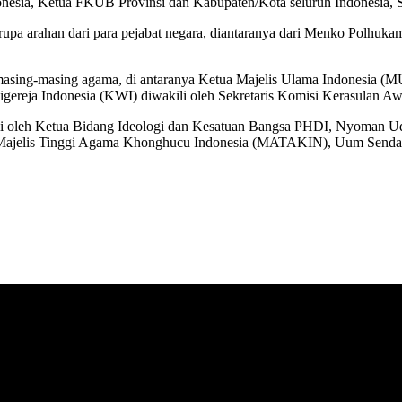
esia, Ketua FKUB Provinsi dan Kabupaten/Kota seluruh Indonesia, S
upa arahan dari para pejabat negara, diantaranya dari Menko Polhu
an masing-masing agama, di antaranya Ketua Majelis Ulama Indonesia
aligereja Indonesia (KWI) diwakili oleh Sekretaris Komisi Kerasula
li oleh Ketua Bidang Ideologi dan Kesatuan Bangsa PHDI, Nyoman U
 Majelis Tinggi Agama Khonghucu Indonesia (MATAKIN), Uum Senda