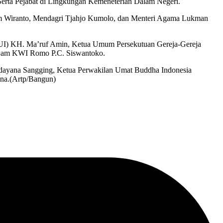
erta Pejabat di Lingkungan Kemeneterian Dalam Negeri.
kam Wiranto, Mendagri Tjahjo Kumolo, dan Menteri Agama Lukman
 (MUI) KH. Ma’ruf Amin, Ketua Umum Persekutuan Gereja-Gereja
n Awam KWI Romo P.C. Siswantoko.
dayana Sangging, Ketua Perwakilan Umat Buddha Indonesia
na.(Artp/Bangun)