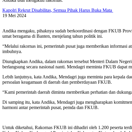
Andika usai mengikuti rakornas.
Kapolri Rekrut Disabilitas, Semua Pihak Harus Buka Mata
19 Mei 2024
Andika mengaku, pihaknya sudah berkoordinasi dengan FKUB Provin
umat beragama di Banten, menjelang tahun politik ini.
“Melalui rakornas ini, pemerintah pusat juga memberikan informasi 
imbuhnya.
Diungkapkan Andika, dalam rakornas tersebut Menteri Dalam Negeri
berlangsung secara nasional nanti. Mendagri meminta FKUB dapat men
Lebih lanjutnya, kata Andika, Mendagri juga meminta para kepala d
persoalan keagamaan di daerah dan pemberdayaan FKUB.
“Kami pemerintah daerah diminta memberikan perhatian dan dukunga
Di samping itu, kata Andika, Mendagri juga mengharapkan komitme
harmoni antar pemerintah pusat, pemda dan FKUB.
Untuk diketahui, Rakornas FKUB ini dihadiri oleh 1.200 peserta ter