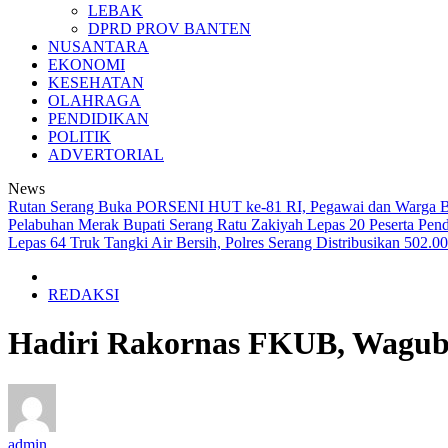
LEBAK
DPRD PROV BANTEN
NUSANTARA
EKONOMI
KESEHATAN
OLAHRAGA
PENDIDIKAN
POLITIK
ADVERTORIAL
News
Rutan Serang Buka PORSENI HUT ke-81 RI, Pegawai dan Warga B
Pelabuhan Merak
Bupati Serang Ratu Zakiyah Lepas 20 Peserta Pen
Lepas 64 Truk Tangki Air Bersih, Polres Serang Distribusikan 502.
REDAKSI
Hadiri Rakornas FKUB, Wagub 
admin