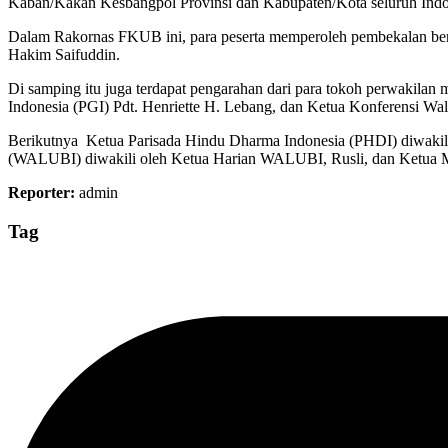
Kaban/Kakan Kesbangpol Provinsi dan Kabupaten/Kota seluruh Indon
Dalam Rakornas FKUB ini, para peserta memperoleh pembekalan ber
Hakim Saifuddin.
Di samping itu juga terdapat pengarahan dari para tokoh perwakil
Indonesia (PGI) Pdt. Henriette H. Lebang, dan Ketua Konferensi W
Berikutnya Ketua Parisada Hindu Dharma Indonesia (PHDI) diwaki
(WALUBI) diwakili oleh Ketua Harian WALUBI, Rusli, dan Ketua
Reporter:
admin
Tag