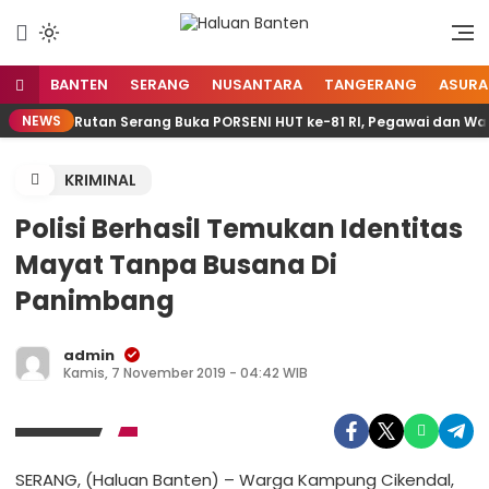
Lewati
ke
Aspirasi Warga Banten
Haluan Banten
konten
BANTEN
SERANG
NUSANTARA
TANGERANG
ASURA
NEWS
Rutan Serang Buka PORSENI HUT ke-81 RI, Pegawai dan Wa
KRIMINAL
Polisi Berhasil Temukan Identitas
Mayat Tanpa Busana Di
Panimbang
admin
Kamis, 7 November 2019 - 04:42 WIB
SERANG, (Haluan Banten) – Warga Kampung Cikendal,