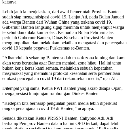
katanya.
Lebih jauh ia menjelaskan, dari awal Pemerintah Provinsi Banten
sudah siap mengantisipasi covid 19. Lanjut Ati, pada Bulan Januari
ada warga Banten dari Wuhan China yang terkena covid 19,
Gubernur Banten langsung sigap meminta untuk menjemput warga
tersebut dan dilakukan isolasi. Kemudian Bulan Februari atas
perintah Gubernur Banten, Dinas Kesehatan Provinsi Banten
mengumpulkan dan melakukan pelatihan mengatasi dan pencegahan
covid 19 kepada pegawai Puskesmas se-Banten.
“Alhamduliah sekarang Banten sudah masuk zona kuning dan kami
akan terus berusaha agar Banten menjadi zona hijau. Hal ini tentu
bukan kerja keras kami semata, melainkan sebuah kepatuhan
masyarakat yang mematuhi protokol kesehatan serta pemberitaan
edukasi pencegahan covid 19 dari rekan-rekan media,” ujar Ati.
Ditempat yang sama, Ketua PWI Banten yang akrab disapa Opan,
mengapresiasi kunjungan rombongan Dinkes Banten.
“Kedepan kita berharap penguatan peran media lebih diperkuat
rangka penanganan covid 19 di Banten,” ucapnya.
Senada dikatakan Ketua PRSSNI Banten, Cahyono Adi. Adi
berharap Pemprov Banten dalam hal ini OPD terkait, dapat lebih
meningkatkan sosialisasi tentang penanganan covid 19 di media.