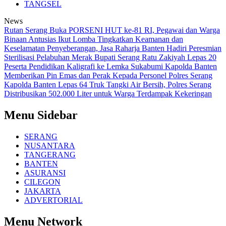
TANGSEL
News
Rutan Serang Buka PORSENI HUT ke-81 RI, Pegawai dan Warga
Binaan Antusias Ikut Lomba
Tingkatkan Keamanan dan
Keselamatan Penyeberangan, Jasa Raharja Banten Hadiri Peresmian
Sterilisasi Pelabuhan Merak
Bupati Serang Ratu Zakiyah Lepas 20
Peserta Pendidikan Kaligrafi ke Lemka Sukabumi
Kapolda Banten
Memberikan Pin Emas dan Perak Kepada Personel Polres Serang
Kapolda Banten Lepas 64 Truk Tangki Air Bersih, Polres Serang
Distribusikan 502.000 Liter untuk Warga Terdampak Kekeringan
Menu Sidebar
SERANG
NUSANTARA
TANGERANG
BANTEN
ASURANSI
CILEGON
JAKARTA
ADVERTORIAL
Menu Network