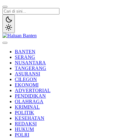
Lewati
ke
konten
Haluan Banten
Aspirasi Warga Banten
BANTEN
SERANG
NUSANTARA
TANGERANG
ASURANSI
CILEGON
EKONOMI
ADVERTORIAL
PENDIDIKAN
OLAHRAGA
KRIMINAL
POLITIK
KESEHATAN
REDAKSI
HUKUM
POLRI