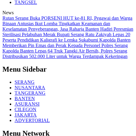
TANGSEL
News
Rutan Serang Buka PORSENI HUT ke-81 RI, Pegawai dan Warga
Binaan Antusias Ikut Lomba
Tingkatkan Keamanan dan
Keselamatan Penyeberangan, Jasa Raharja Banten Hadiri Peresmian
Sterilisasi Pelabuhan Merak
Bupati Serang Ratu Zakiyah Lepas 20
Peserta Pendidikan Kaligrafi ke Lemka Sukabumi
Kapolda Banten
Memberikan Pin Emas dan Perak Kepada Personel Polres Serang
Kapolda Banten Lepas 64 Truk Tangki Air Bersih, Polres Serang
Distribusikan 502.000 Liter untuk Warga Terdampak Kekeringan
Menu Sidebar
SERANG
NUSANTARA
TANGERANG
BANTEN
ASURANSI
CILEGON
JAKARTA
ADVERTORIAL
Menu Network