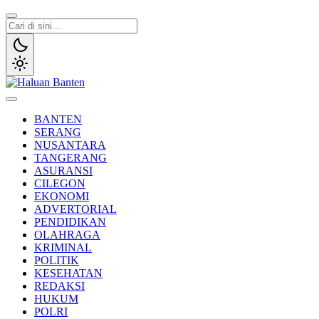
Lewati
ke
konten
Haluan Banten
Aspirasi Warga Banten
BANTEN
SERANG
NUSANTARA
TANGERANG
ASURANSI
CILEGON
EKONOMI
ADVERTORIAL
PENDIDIKAN
OLAHRAGA
KRIMINAL
POLITIK
KESEHATAN
REDAKSI
HUKUM
POLRI