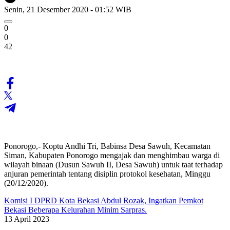
Senin, 21 Desember 2020 - 01:52 WIB
0
0
42
Ponorogo,- Koptu Andhi Tri, Babinsa Desa Sawuh, Kecamatan
Siman, Kabupaten Ponorogo mengajak dan menghimbau warga di
wilayah binaan (Dusun Sawuh II, Desa Sawuh) untuk taat terhadap
anjuran pemerintah tentang disiplin protokol kesehatan, Minggu
(20/12/2020).
Komisi I DPRD Kota Bekasi Abdul Rozak, Ingatkan Pemkot
Bekasi Beberapa Kelurahan Minim Sarpras.
13 April 2023