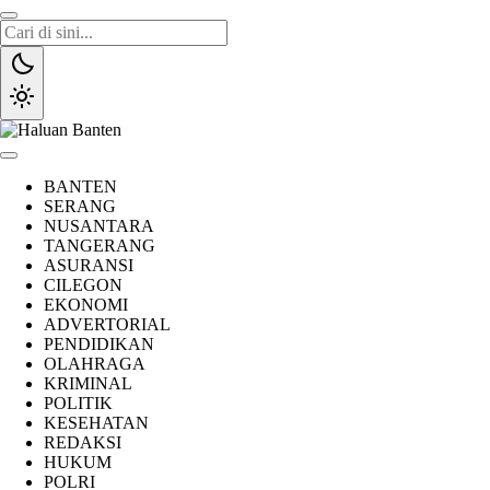
Lewati
ke
konten
Haluan Banten
Aspirasi Warga Banten
BANTEN
SERANG
NUSANTARA
TANGERANG
ASURANSI
CILEGON
EKONOMI
ADVERTORIAL
PENDIDIKAN
OLAHRAGA
KRIMINAL
POLITIK
KESEHATAN
REDAKSI
HUKUM
POLRI