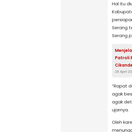
Hal itu 
Kabupate
persiapa
Serang t
Serang p
Menjela
Patroli
Cikand
28 April 2
“Rapat da
agak bes
agak det
ujarnya.
Oleh kare
menunggu