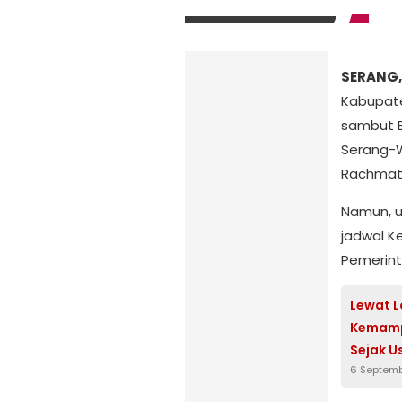
SERANG,
Kabupate
sambut B
Serang-W
Rachmatu
Namun, u
jadwal K
Pemerint
Lewat L
Kemampu
Sejak Us
6 Septem