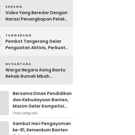
8
SERANG
Video Yang Beredar Dengan
Narasi Penangkapan Pelaku
Pembakaran Peternakan
9
Ayam Disertai Pengrusakan
TANGERANG
Tempat Tinggal Santri
Pemkot Tangerang Gelar
Adalah Hoak
Penguatan Aktivis, Perkuat
Perlindungan Perempuan
0
dan Anak
NUSANTARA
Warga Negara Asing Bantu
Rehab Rumah Mbah
Wagimah
Bersama Dinas Pendidikan
dan Kebudayaan Banten,
Maxim Gelar Kompetisi
Cerdas Cermat Perdana di
1 hari yang lalu
Kota Serang
Sambut Hari Pengayoman
ke-81, Kemenkum Banten