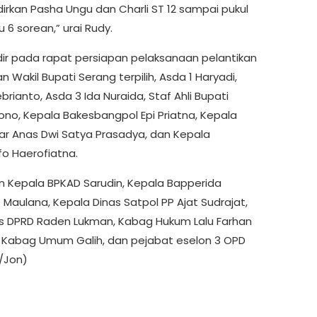
rkan Pasha Ungu dan Charli ST 12 sampai pukul
u 6 sorean,” urai Rudy.
dir pada rapat persiapan pelaksanaan pelantikan
n Wakil Bupati Serang terpilih, Asda 1 Haryadi,
brianto, Asda 3 Ida Nuraida, Staf Ahli Bupati
ono, Kepala Bakesbangpol Epi Priatna, Kepala
ar Anas Dwi Satya Prasadya, dan Kepala
fo Haerofiatna.
 Kepala BPKAD Sarudin, Kepala Bapperida
Maulana, Kepala Dinas Satpol PP Ajat Sudrajat,
is DPRD Raden Lukman, Kabag Hukum Lalu Farhan
 Kabag Umum Galih, dan pejabat eselon 3 OPD
*/Jon)