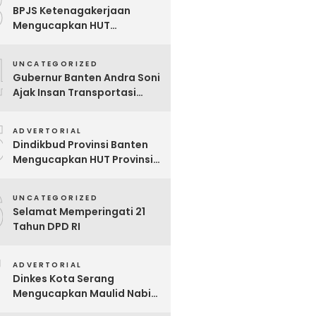
3
BPJS Ketenagakerjaan
Mengucapkan HUT
Kabupaten Tangerang Ke-
4
393 Tahun
UNCATEGORIZED
Gubernur Banten Andra Soni
Ajak Insan Transportasi
Berikan Kenyamanan ke
5
Masyarakat
ADVERTORIAL
Dindikbud Provinsi Banten
Mengucapkan HUT Provinsi
Banten Ke-25 Tahun
6
UNCATEGORIZED
Selamat Memperingati 21
Tahun DPD RI
7
ADVERTORIAL
Dinkes Kota Serang
Mengucapkan Maulid Nabi
Muhamad Saw 1447 H