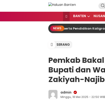
Lewati
ke
konten
Haluan Banten
Aspirasi Warga Banten
BANTEN
NUSAN
 Serang Ratu Zakiyah Lepas 20 Peserta Pendidikan Kaligrafi k
NEWS
SERANG
Pemkab Bakal
Bupati dan Wa
Zakiyah-Naji
admin
Minggu, 18 Mei 2025 - 22:50 WI