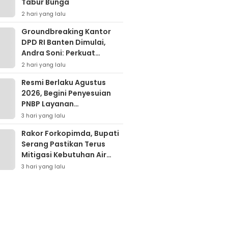
Tabur Bunga
2 hari yang lalu
Groundbreaking Kantor
DPD RI Banten Dimulai,
Andra Soni: Perkuat
Aspirasi Daerah ke Pusat
2 hari yang lalu
Resmi Berlaku Agustus
2026, Begini Penyesuian
PNBP Layanan
Kementerian Hukum
3 hari yang lalu
Rakor Forkopimda, Bupati
Serang Pastikan Terus
Mitigasi Kebutuhan Air
Bersih Warga Dampak
3 hari yang lalu
Elnino