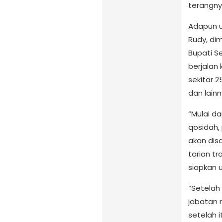
terangny
Adapun u
Rudy, di
Bupati S
berjalan 
sekitar 2
dan lainn
“Mulai da
qosidah, 
akan dis
tarian t
siapkan 
“Setelah 
jabatan 
setelah i