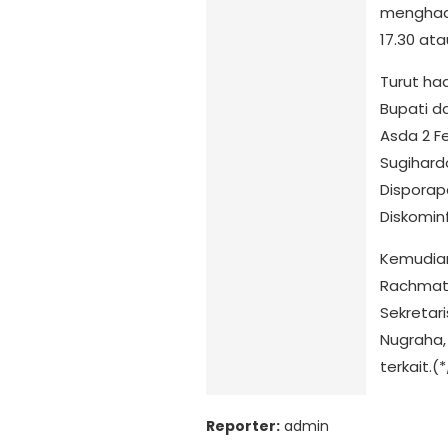
menghadi
17.30 ata
Turut ha
Bupati da
Asda 2 Fe
Sugihard
Disporap
Diskomin
Kemudian
Rachmat 
Sekretar
Nugraha,
terkait.(
Reporter:
admin