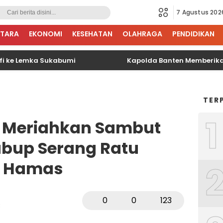
7 Agustus 202
TARA
EKONOMI
KESEHATAN
OLAHRAGA
PENDIDIKAN
e Lemka Sukabumi
Kapolda Banten Memberikan Pin 
TER
1
 Meriahkan Sambut
bup Serang Ratu
b Hamas
0
0
123
B