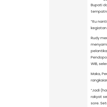
Bupati da
tempatn
“Itu nan
kegiatan 
Rudy me
menyambu
pelantika
Pendopo 
WIB, sele
Maka, Pe
rangkaia
“Jadi (ha
rakyat s
sore. Set