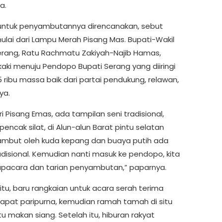
a.
ntuk penyambutannya direncanakan, sebut
mulai dari Lampu Merah Pisang Mas. Bupati-Wakil
erang, Ratu Rachmatu Zakiyah-Najib Hamas,
kaki menuju Pendopo Bupati Serang yang diiringi
5 ribu massa baik dari partai pendukung, relawan,
ya.
ri Pisang Emas, ada tampilan seni tradisional,
pencak silat, di Alun-alun Barat pintu selatan
ambut oleh kuda kepang dan buaya putih ada
radisional. Kemudian nanti masuk ke pendopo, kita
upacara dan tarian penyambutan,” paparnya.
itu, baru rangkaian untuk acara serah terima
rapat paripurna, kemudian ramah tamah di situ
tu makan siang. Setelah itu, hiburan rakyat