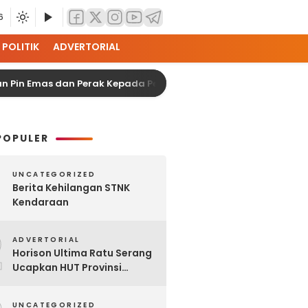
6
POLITIK
ADVERTORIAL
Emas dan Perak Kepada Personel Polres Serang
K
POPULER
UNCATEGORIZED
Berita Kehilangan STNK
Kendaraan
2
ADVERTORIAL
Horison Ultima Ratu Serang
Ucapkan HUT Provinsi
Banten Ke-25
UNCATEGORIZED