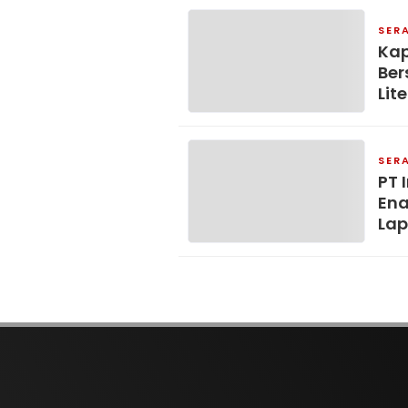
SER
Kap
Ber
Lit
SER
PT 
Ena
Lap
Pro