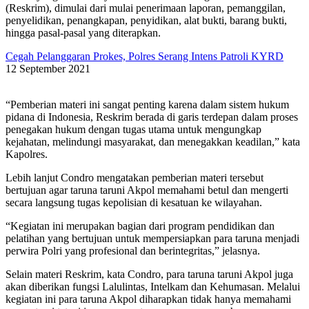
(Reskrim), dimulai dari mulai penerimaan laporan, pemanggilan,
penyelidikan, penangkapan, penyidikan, alat bukti, barang bukti,
hingga pasal-pasal yang diterapkan.
Cegah Pelanggaran Prokes, Polres Serang Intens Patroli KYRD
12 September 2021
“Pemberian materi ini sangat penting karena dalam sistem hukum
pidana di Indonesia, Reskrim berada di garis terdepan dalam proses
penegakan hukum dengan tugas utama untuk mengungkap
kejahatan, melindungi masyarakat, dan menegakkan keadilan,” kata
Kapolres.
Lebih lanjut Condro mengatakan pemberian materi tersebut
bertujuan agar taruna taruni Akpol memahami betul dan mengerti
secara langsung tugas kepolisian di kesatuan ke wilayahan.
“Kegiatan ini merupakan bagian dari program pendidikan dan
pelatihan yang bertujuan untuk mempersiapkan para taruna menjadi
perwira Polri yang profesional dan berintegritas,” jelasnya.
Selain materi Reskrim, kata Condro, para taruna taruni Akpol juga
akan diberikan fungsi Lalulintas, Intelkam dan Kehumasan. Melalui
kegiatan ini para taruna Akpol diharapkan tidak hanya memahami