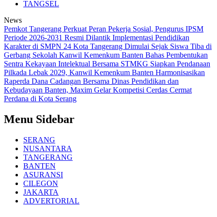
TANGSEL
News
Pemkot Tangerang Perkuat Peran Pekerja Sosial, Pengurus IPSM
Periode 2026-2031 Resmi Dilantik
Implementasi Pendidikan
Karakter di SMPN 24 Kota Tangerang Dimulai Sejak Siswa Tiba di
Gerbang Sekolah
Kanwil Kemenkum Banten Bahas Pembentukan
Sentra Kekayaan Intelektual Bersama STMKG
Siapkan Pendanaan
Pilkada Lebak 2029, Kanwil Kemenkum Banten Harmonisasikan
Raperda Dana Cadangan
Bersama Dinas Pendidikan dan
Kebudayaan Banten, Maxim Gelar Kompetisi Cerdas Cermat
Perdana di Kota Serang
Menu Sidebar
SERANG
NUSANTARA
TANGERANG
BANTEN
ASURANSI
CILEGON
JAKARTA
ADVERTORIAL