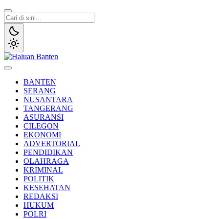
Lewati
ke
konten
Haluan Banten
Aspirasi Warga Banten
BANTEN
SERANG
NUSANTARA
TANGERANG
ASURANSI
CILEGON
EKONOMI
ADVERTORIAL
PENDIDIKAN
OLAHRAGA
KRIMINAL
POLITIK
KESEHATAN
REDAKSI
HUKUM
POLRI