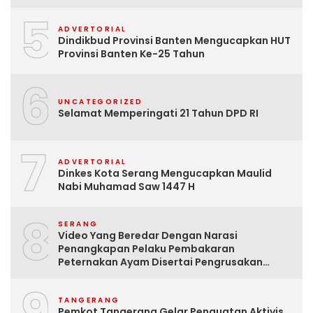
5
ADVERTORIAL
Dindikbud Provinsi Banten Mengucapkan HUT
Provinsi Banten Ke-25 Tahun
6
UNCATEGORIZED
Selamat Memperingati 21 Tahun DPD RI
7
ADVERTORIAL
Dinkes Kota Serang Mengucapkan Maulid
Nabi Muhamad Saw 1447 H
8
SERANG
Video Yang Beredar Dengan Narasi
Penangkapan Pelaku Pembakaran
Peternakan Ayam Disertai Pengrusakan
Tempat Tinggal Santri Adalah Hoak
9
TANGERANG
Pemkot Tangerang Gelar Penguatan Aktivis,