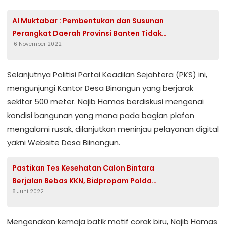
Al Muktabar : Pembentukan dan Susunan
Perangkat Daerah Provinsi Banten Tidak
16 November 2022
Mengganggu Pembahasan RAPBD Tahun
2023
Selanjutnya Politisi Partai Keadilan Sejahtera (PKS) ini,
mengunjungi Kantor Desa Binangun yang berjarak
sekitar 500 meter. Najib Hamas berdiskusi mengenai
kondisi bangunan yang mana pada bagian plafon
mengalami rusak, dilanjutkan meninjau pelayanan digital
yakni Website Desa Biinangun.
Pastikan Tes Kesehatan Calon Bintara
Berjalan Bebas KKN, Bidpropam Polda
8 Juni 2022
Banten Laksanakan Pengawasan
Mengenakan kemaja batik motif corak biru, Najib Hamas