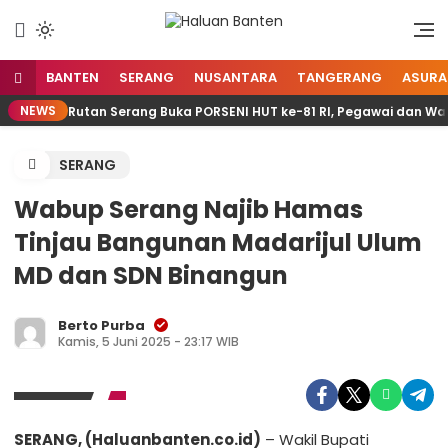
Lewati
ke
Aspirasi Warga Banten
Haluan Banten
konten
BANTEN
SERANG
NUSANTARA
TANGERANG
ASURA
NEWS
Rutan Serang Buka PORSENI HUT ke-81 RI, Pegawai dan Wa
SERANG
Wabup Serang Najib Hamas
Tinjau Bangunan Madarijul Ulum
MD dan SDN Binangun
Berto Purba
Kamis, 5 Juni 2025 - 23:17 WIB
SERANG, (Haluanbanten.co.id)
– Wakil Bupati