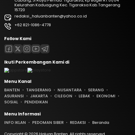
Cabang, Jl Raya Pemda. Tigaraksa, Kp Bugel RT.01/04
Kelurahan Kaduagung Kec. Tigaraksa Kab.Tangerang
15720
redaksi_haluanbanten@yahoo.co.id
+62 821-1086-4778
Follow Kami
Ikuti Perkembangan Kami di
Menu Kanal
BANTEN
TANGERANG
NUSANTARA
SERANG
ASURANSI
JAKARTA
CILEGON
LEBAK
EKONOMI
SOSIAL
PENDIDIKAN
Menu Informasi
INFO IKLAN
PEDOMAN SIBER
REDAKSI
Beranda
Copyright © 2026 Haluan Banten. All rights reserved.