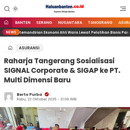
Lewati
ke
Aspirasi Warga Banten
Haluan Banten
konten
BANTEN
SERANG
NUSANTARA
TANGERANG
ASUR
NEWS
rong Kemandirian Ekonomi Ahli Waris Lewat Pelatihan Bisnis Parcel
ASURANSI
Raharja Tangerang Sosialisasi
SIGNAL Corporate & SIGAP ke PT.
Multi Dimensi Baru
Berto Purba
Rabu, 22 Oktober 2025 - 21:06 WIB