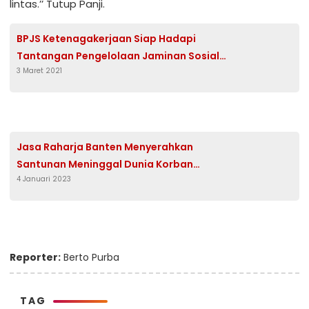
lintas.’’ Tutup Panji.
BPJS Ketenagakerjaan Siap Hadapi
Tantangan Pengelolaan Jaminan Sosial
3 Maret 2021
Ketenagakerjaan
Jasa Raharja Banten Menyerahkan
Santunan Meninggal Dunia Korban
4 Januari 2023
Kecelakan Tabrak Lari di Jalan Raya
Serpong
Reporter:
Berto Purba
TAG