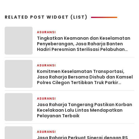
RELATED POST WIDGET (LIST)
ASURANSI
1 hari yang lalu
Tingkatkan Keamanan dan Keselamatan
Penyeberangan, Jasa Raharja Banten
Hadiri Peresmian Sterilisasi Pelabuhan
Merak
ASURANSI
3 hari yang lalu
Komitmen Keselamatan Transportasi,
Jasa Raharja Bersama Dishub dan Kamsel
Polres Cilegon Tertibkan Truk Parkir
Sembarangan di Jalan Lingkar Selatan
ASURANSI
3 hari yang lalu
Jasa Raharja Tangerang Pastikan Korban
Kecelakaan Lalu Lintas Mendapatkan
Pelayanan Terbaik
ASURANSI
3 hari yang lalu
Jasa Raharja Perkuat Sinergi dengan RS