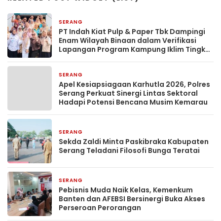
SERANG
22 jam yang lalu
PT Indah Kiat Pulp & Paper Tbk Dampingi
Enam Wilayah Binaan dalam Verifikasi
Lapangan Program Kampung Iklim Tingkat
Provinsi Banten
SERANG
1 hari yang lalu
Apel Kesiapsiagaan Karhutla 2026, Polres
Serang Perkuat Sinergi Lintas Sektoral
Hadapi Potensi Bencana Musim Kemarau
SERANG
1 hari yang lalu
Sekda Zaldi Minta Paskibraka Kabupaten
Serang Teladani Filosofi Bunga Teratai
SERANG
2 hari yang lalu
Pebisnis Muda Naik Kelas, Kemenkum
Banten dan AFEBSI Bersinergi Buka Akses
Perseroan Perorangan