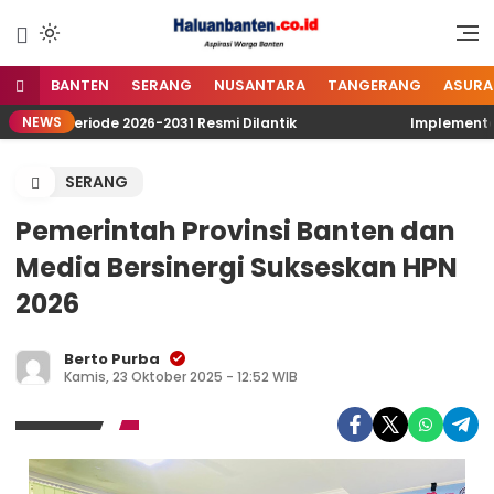
Lewati
ke
Aspirasi Warga Banten
Haluan Banten
konten
BANTEN
SERANG
NUSANTARA
TANGERANG
ASURA
NEWS
PSM Periode 2026-2031 Resmi Dilantik
Implementasi Pe
SERANG
Pemerintah Provinsi Banten dan
Media Bersinergi Sukseskan HPN
2026
Berto Purba
Kamis, 23 Oktober 2025 - 12:52 WIB