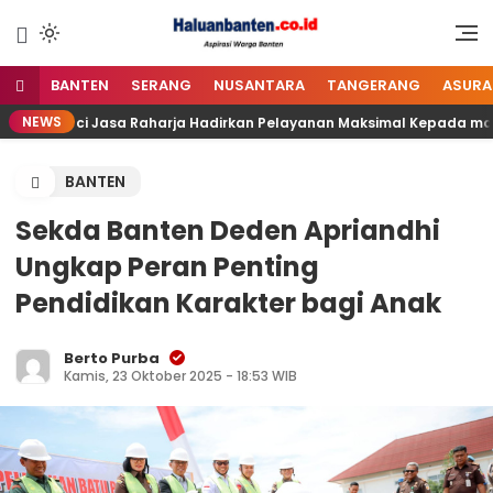
Lewati
ke
Aspirasi Warga Banten
Haluan Banten
konten
BANTEN
SERANG
NUSANTARA
TANGERANG
ASURA
NEWS
asi Kunci Jasa Raharja Hadirkan Pelayanan Maksimal Kepada masy
BANTEN
Sekda Banten Deden Apriandhi
Ungkap Peran Penting
Pendidikan Karakter bagi Anak
Berto Purba
Kamis, 23 Oktober 2025 - 18:53 WIB