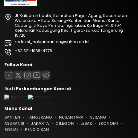
Jl. Kalodran Lipatik, Kelurahan Pager Agung, Kecamatan
Walantaka – Kota Serang-Banten dan Alamat Kantor
Cabang, Jl Raya Pemda. Tigaraksa, Kp Bugel RT.01/04
Kelurahan Kaduagung Kec. Tigaraksa Kab.Tangerang
15720
redaksi_haluanbanten@yahoo.co.id
+62 821-1086-4778
Follow Kami
Ikuti Perkembangan Kami di
Menu Kanal
BANTEN
TANGERANG
NUSANTARA
SERANG
ASURANSI
JAKARTA
CILEGON
LEBAK
EKONOMI
SOSIAL
PENDIDIKAN