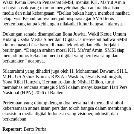
Wakil Ketua Dewan Penasehat SMSI, menilai KH. Ma’ruf Amin
sebagai sosok yang mampu menyeimbangkan antara idealisme
media dan nilai kebangsaan. “Beliau bukan hanya memberi nasihat,
tetapi visi. Kehadirannya menjadi inspirasi agar SMSI terus
berkembang tanpa kehilangan nilai-nilai luhur bangsa,” ujarnya.
Dukungan senada disampaikan Ilona Juwita, Wakil Ketua Umum
Bidang Usaha Media Siber dan Digital. Ia menyebut bahwa SMSI
kini memasuki fase baru, di mana teknologi dan etika berjalan
beriringan. “Dengan arahan moral KH. Ma’ruf Amin, SMSI siap
menjadi poros kekuatan media digital yang berdaya saing dan
berkarakter,” ucapnya.
Silaturahmi yang dihadiri juga oleh H. Mohammad Dawam, SH.I.,
M.H., GS Ashok Kumar, RPS Aji Waskita, Dyah Kristiningsih,
Yoga Rifai Hamzah, Hermanto, dan dr. Nishal Dillon, turut
membahas rencana strategis SMSI dalam menyukseskan Hari Pers
Nasional (HPN) 2026 di Banten.
Pertemuan yang ditutup dengan doa bersama ini menjadi simbol
kebersamaan antara insan pers dan tokoh bangsa dalam membangun
ekosistem media digital Indonesia yang visioner, inklusif, dan
berkeadaban.
Reporter:
Berto Purba