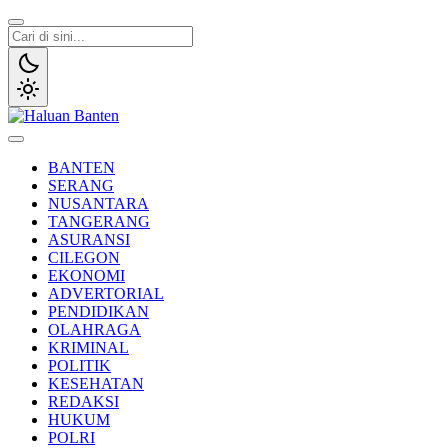
Lewati
ke
konten
Haluan Banten
Aspirasi Warga Banten
BANTEN
SERANG
NUSANTARA
TANGERANG
ASURANSI
CILEGON
EKONOMI
ADVERTORIAL
PENDIDIKAN
OLAHRAGA
KRIMINAL
POLITIK
KESEHATAN
REDAKSI
HUKUM
POLRI