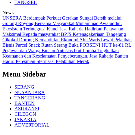
TANGSEL
News
UNSERA Berdampak Perkuat Gerakan Sungai Bersih melalui
Gotong Royong Bersama Masyarakat
Muhammad Awaluddin:
Ekosistem Terintegrasi Kunci Jasa Raharja Hadirkan Pelayanan
Maksimal Kepada masyarakat
BPJS Ketenagakerjaan Tangerang
Cikokol Dorong Kemandirian Ekonomi Ahli Waris Lewat Pelatihan
Bisnis Parcel Snack
Rutan Serang Buka PORSENI HUT ke-81 RI,
Pegawai dan Warga Binaan Antusias Ikut Lomba
Tingkatkan
Keamanan dan Keselamatan Penyeberangan, Jasa Raharja Banten
Hadiri Peresmian Sterilisasi Pelabuhan Merak
Menu Sidebar
SERANG
NUSANTARA
TANGERANG
BANTEN
ASURANSI
CILEGON
JAKARTA
ADVERTORIAL