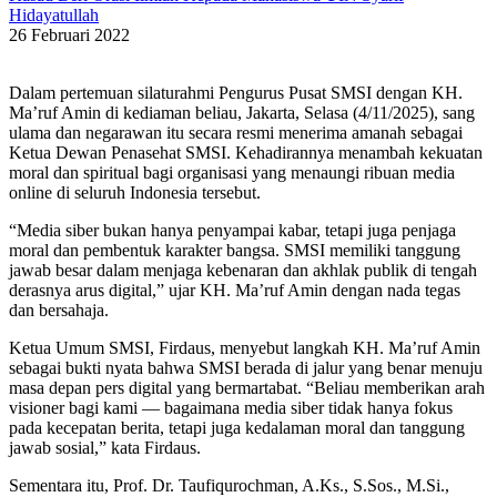
Hidayatullah
26 Februari 2022
Dalam pertemuan silaturahmi Pengurus Pusat SMSI dengan KH.
Ma’ruf Amin di kediaman beliau, Jakarta, Selasa (4/11/2025), sang
ulama dan negarawan itu secara resmi menerima amanah sebagai
Ketua Dewan Penasehat SMSI. Kehadirannya menambah kekuatan
moral dan spiritual bagi organisasi yang menaungi ribuan media
online di seluruh Indonesia tersebut.
“Media siber bukan hanya penyampai kabar, tetapi juga penjaga
moral dan pembentuk karakter bangsa. SMSI memiliki tanggung
jawab besar dalam menjaga kebenaran dan akhlak publik di tengah
derasnya arus digital,” ujar KH. Ma’ruf Amin dengan nada tegas
dan bersahaja.
Ketua Umum SMSI, Firdaus, menyebut langkah KH. Ma’ruf Amin
sebagai bukti nyata bahwa SMSI berada di jalur yang benar menuju
masa depan pers digital yang bermartabat. “Beliau memberikan arah
visioner bagi kami — bagaimana media siber tidak hanya fokus
pada kecepatan berita, tetapi juga kedalaman moral dan tanggung
jawab sosial,” kata Firdaus.
Sementara itu, Prof. Dr. Taufiqurochman, A.Ks., S.Sos., M.Si.,