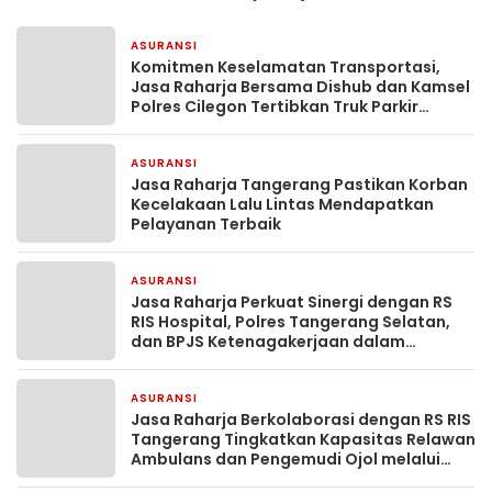
ASURANSI
1 hari yang lalu
Komitmen Keselamatan Transportasi,
Jasa Raharja Bersama Dishub dan Kamsel
Polres Cilegon Tertibkan Truk Parkir
Sembarangan di Jalan Lingkar Selatan
ASURANSI
1 hari yang lalu
Jasa Raharja Tangerang Pastikan Korban
Kecelakaan Lalu Lintas Mendapatkan
Pelayanan Terbaik
ASURANSI
1 hari yang lalu
Jasa Raharja Perkuat Sinergi dengan RS
RIS Hospital, Polres Tangerang Selatan,
dan BPJS Ketenagakerjaan dalam
Sosialisasi Keterjaminan Korban
Kecelakaan Lalu Lintas
ASURANSI
1 hari yang lalu
Jasa Raharja Berkolaborasi dengan RS RIS
Tangerang Tingkatkan Kapasitas Relawan
Ambulans dan Pengemudi Ojol melalui
Pelatihan PPGD