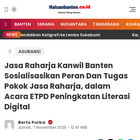
Lewati
ke
Aspirasi Warga Banten
Haluan Banten
konten
BANTEN
SERANG
NUSANTARA
TANGERANG
ASURA
NEWS
eserta Pendidikan Kaligrafi ke Lemka Sukabumi
Kapol
ASURANSI
Jasa Raharja Kanwil Banten
Sosialisasikan Peran Dan Tugas
Pokok Jasa Raharja, dalam
Acara ETPD Peningkatan Literasi
Digital
Berto Purba
Jumat, 7 November 2025 - 12:41 WIB