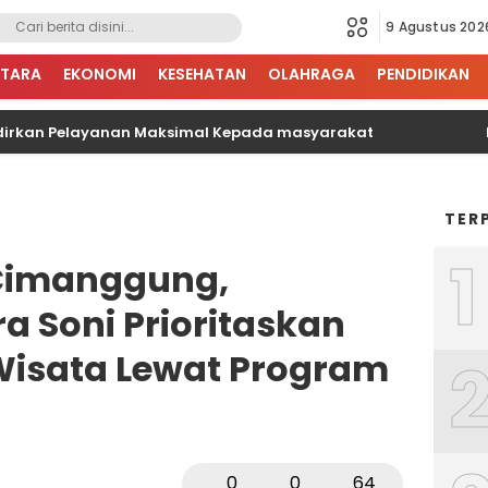
9 Agustus 202
TARA
EKONOMI
KESEHATAN
OLAHRAGA
PENDIDIKAN
n Pelayanan Maksimal Kepada masyarakat
BPJS Ke
TER
1
 Cimanggung,
a Soni Prioritaskan
 Wisata Lewat Program
0
0
64