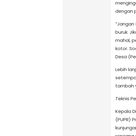
menginga
dengan p
​”Janga
buruk. Ji
mahal, p
kotor. So
Desa (Pe
​Lebih la
setempat.
tambah y
​Teknis 
​Kepala 
(PUPR) P
kunjunga
rencana 