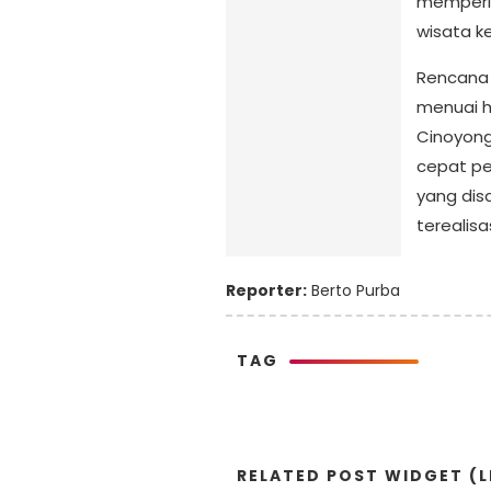
memperlu
wisata ke
​Rencana
menuai h
Cinoyong
cepat pe
yang dis
terealis
Reporter:
Berto Purba
TAG
RELATED POST WIDGET (L