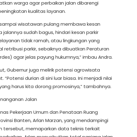
tkan warga agar perbaikan jalan dibarengi
eningkatan kualitas layanan.
n sampai wisatawan pulang membawa kesan
ka jalannya sudah bagus, hindari kesan parkir
elayanan tidak ramah, atau lingkungan yang
al retribusi parkir, sebaiknya dibuatkan Peraturan
rdes) agar jelas payung hukumnya,” imbau Andra.
njut, Gubernur juga melirik potensi agrowisata
 “Potensi durian di sini luar biasa. Ini menjadi nilai
ang harus kita dorong promosinya,” tambahnya.
Penanganan Jalan
Dinas Pekerjaan Umum dan Penataan Ruang
rovinsi Banten, Arlan Marzan, yang mendampingi
n tersebut, memaparkan data teknis terkait
perbaikan. Arlan menyebutkan total panjang jalan