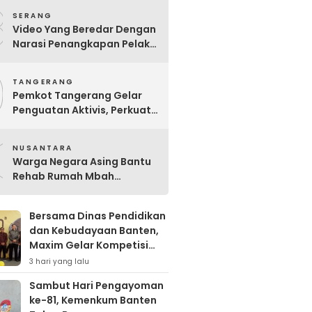
8
SERANG
Video Yang Beredar Dengan
Narasi Penangkapan Pelaku
Pembakaran Peternakan
9
Ayam Disertai Pengrusakan
TANGERANG
Tempat Tinggal Santri
Pemkot Tangerang Gelar
Adalah Hoak
Penguatan Aktivis, Perkuat
Perlindungan Perempuan
0
dan Anak
NUSANTARA
Warga Negara Asing Bantu
Rehab Rumah Mbah
Wagimah
Bersama Dinas Pendidikan
dan Kebudayaan Banten,
Maxim Gelar Kompetisi
Cerdas Cermat Perdana di
3 hari yang lalu
Kota Serang
Sambut Hari Pengayoman
ke-81, Kemenkum Banten