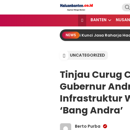
Lewati
ke
konten
Haluan Banten
Aspirasi Warga Banten
BANTEN
NUSAN
uddin: Ekosistem Terintegrasi Kunci Jasa Raharja Hadirka
NEWS
UNCATEGORIZED
Tinjau Curug
Gubernur Andr
Infrastruktur
‘Bang Andra’
Berto Purba