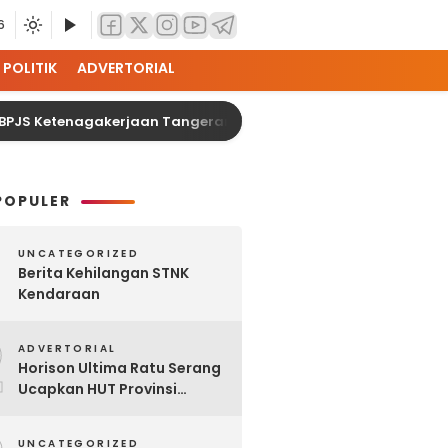
6
POLITIK
ADVERTORIAL
tenagakerjaan Tangerang Cikokol Dorong Kemandirian Ekonomi 
POPULER
UNCATEGORIZED
Berita Kehilangan STNK
Kendaraan
2
ADVERTORIAL
Horison Ultima Ratu Serang
Ucapkan HUT Provinsi
Banten Ke-25
UNCATEGORIZED