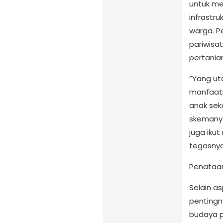
untuk m
infrastr
warga. Pe
pariwisat
pertania
​”Yang ut
manfaatn
anak sek
skemanya
juga ikut
tegasnya
​Penataa
​Selain a
penting
budaya p