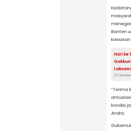
​Kedatan
masyarak
menegask
Banten u
kawasan 
Hari ke
Gakkum
Laksan
13 Oktobe
​”Terima 
antusias
kondisi j
Andra.
​Gubernu