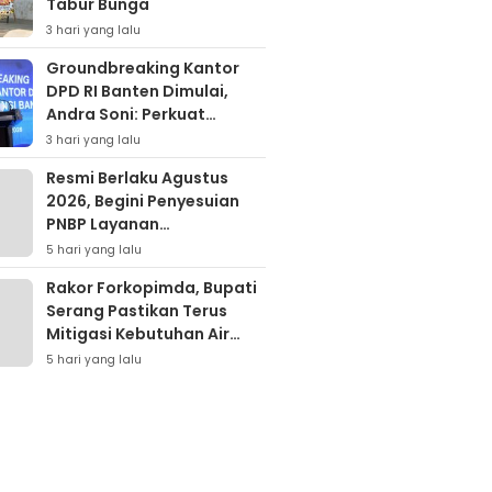
Tabur Bunga
3 hari yang lalu
Groundbreaking Kantor
DPD RI Banten Dimulai,
Andra Soni: Perkuat
Aspirasi Daerah ke Pusat
3 hari yang lalu
Resmi Berlaku Agustus
2026, Begini Penyesuian
PNBP Layanan
Kementerian Hukum
5 hari yang lalu
Rakor Forkopimda, Bupati
Serang Pastikan Terus
Mitigasi Kebutuhan Air
Bersih Warga Dampak
5 hari yang lalu
Elnino