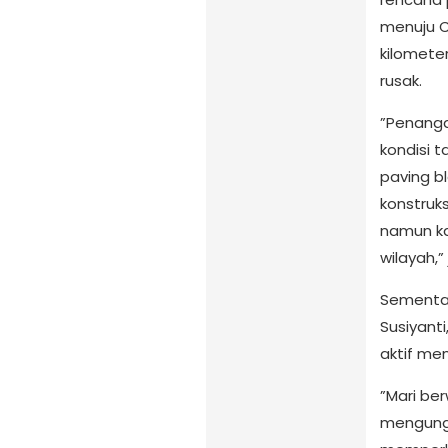
menuju C
kilometer
rusak.
​”Penang
kondisi 
paving b
konstruksi
namun ka
wilayah,” 
​Sementar
Susiyant
aktif me
​”Mari be
mengungg