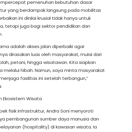
empercepat pemenuhan kebutuhan dasar
uktur yang berdampak langsung pada mobilitas
rbaikan ini dinilai krusial tidak hanya untuk
a, tetapi juga bagi sektor pendidikan dan
n.
ama adalah akses jalan diperbaiki agar
ya dirasakan luas oleh masyarakat, mulai dari
olah, petani, hingga wisatawan. Kita siapkan
 melalui hibah. Namun, saya minta masyarakat
 menjaga fasilitas ini setelah terbangun,”
.
n Ekosistem Wisata
spek fisik infrastruktur, Andra Soni menyoroti
nya pembangunan sumber daya manusia dan
elayanan (hospitality) di kawasan wisata. Ia