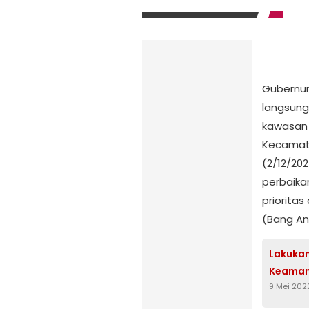
Gubernur
langsung
kawasan 
Kecamata
(2/12/20
perbaikan
priorita
(Bang An
Lakukan
Keaman
9 Mei 202