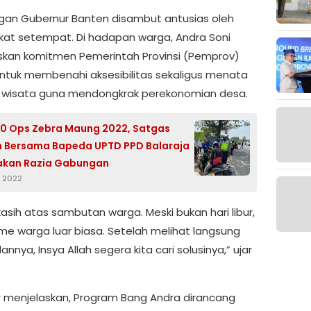
gan Gubernur Banten disambut antusias oleh
at setempat. Di hadapan warga, Andra Soni
an komitmen Pemerintah Provinsi (Pemprov)
ntuk membenahi aksesibilitas sekaligus menata
wisata guna mendongkrak perekonomian desa.
 10 Ops Zebra Maung 2022, Satgas
 Bersama Bapeda UPTD PPD Balaraja
akan Razia Gabungan
r 2022
kasih atas sambutan warga. Meski bukan hari libur,
me warga luar biasa. Setelah melihat langsung
alannya, Insya Allah segera kita cari solusinya,” ujar
r menjelaskan, Program Bang Andra dirancang