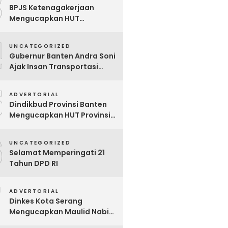
3
BPJS Ketenagakerjaan
Mengucapkan HUT
Kabupaten Tangerang Ke-
4
393 Tahun
UNCATEGORIZED
Gubernur Banten Andra Soni
Ajak Insan Transportasi
Berikan Kenyamanan ke
5
Masyarakat
ADVERTORIAL
Dindikbud Provinsi Banten
Mengucapkan HUT Provinsi
Banten Ke-25 Tahun
6
UNCATEGORIZED
Selamat Memperingati 21
Tahun DPD RI
7
ADVERTORIAL
Dinkes Kota Serang
Mengucapkan Maulid Nabi
Muhamad Saw 1447 H