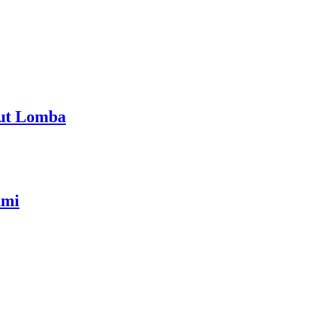
kut Lomba
umi