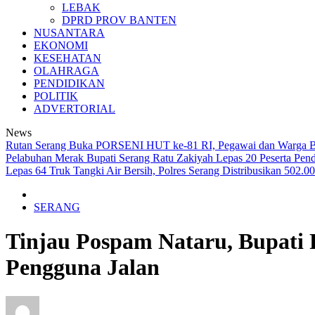
LEBAK
DPRD PROV BANTEN
NUSANTARA
EKONOMI
KESEHATAN
OLAHRAGA
PENDIDIKAN
POLITIK
ADVERTORIAL
News
Rutan Serang Buka PORSENI HUT ke-81 RI, Pegawai dan Warga B
Pelabuhan Merak
Bupati Serang Ratu Zakiyah Lepas 20 Peserta Pen
Lepas 64 Truk Tangki Air Bersih, Polres Serang Distribusikan 502.
SERANG
Tinjau Pospam Nataru, Bupati
Pengguna Jalan