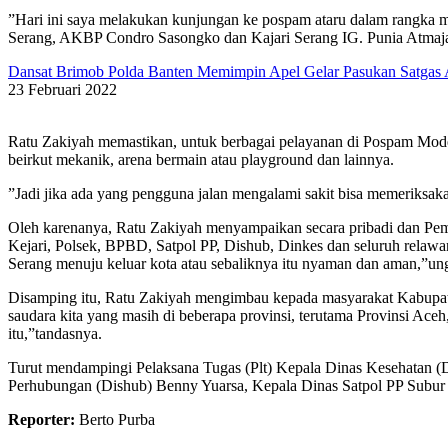
”Hari ini saya melakukan kunjungan ke pospam ataru dalam rangka 
Serang, AKBP Condro Sasongko dan Kajari Serang IG. Punia Atmaj
Dansat Brimob Polda Banten Memimpin Apel Gelar Pasukan Satgas
23 Februari 2022
Ratu Zakiyah memastikan, untuk berbagai pelayanan di Pospam Modern
beirkut mekanik, arena bermain atau playground dan lainnya.
”Jadi jika ada yang pengguna jalan mengalami sakit bisa memeriksak
Oleh karenanya, Ratu Zakiyah menyampaikan secara pribadi dan Peme
Kejari, Polsek, BPBD, Satpol PP, Dishub, Dinkes dan seluruh relaw
Serang menuju keluar kota atau sebaliknya itu nyaman dan aman,”un
Disamping itu, Ratu Zakiyah mengimbau kepada masyarakat Kabupaten 
saudara kita yang masih di beberapa provinsi, terutama Provinsi Ace
itu,”tandasnya.
Turut mendampingi Pelaksana Tugas (Plt) Kepala Dinas Kesehatan (
Perhubungan (Dishub) Benny Yuarsa, Kepala Dinas Satpol PP Subur P
Reporter:
Berto Purba