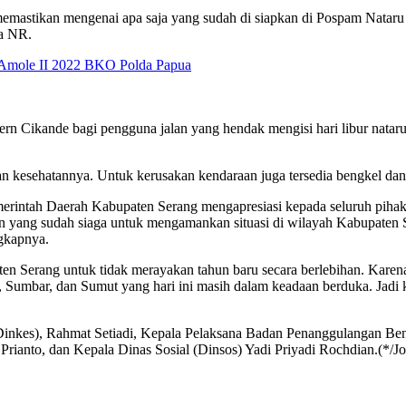
memastikan mengenai apa saja yang sudah di siapkan di Pospam Natar
a NR.
 Amole II 2022 BKO Polda Papua
 Cikande bagi pengguna jalan yang hendak mengisi hari libur nataru 
an kesehatannya. Untuk kerusakan kendaraan juga tersedia bengkel da
rintah Daerah Kabupaten Serang mengapresiasi kepada seluruh pihak 
an yang sudah siaga untuk mengamankan situasi di wilayah Kabupaten 
gkapnya.
Serang untuk tidak merayakan tahun baru secara berlebihan. Karenany
h, Sumbar, dan Sumut yang hari ini masih dalam keadaan berduka. Jadi k
Dinkes), Rahmat Setiadi, Kepala Pelaksana Badan Penanggulangan Be
rianto, dan Kepala Dinas Sosial (Dinsos) Yadi Priyadi Rochdian.(*/Jo