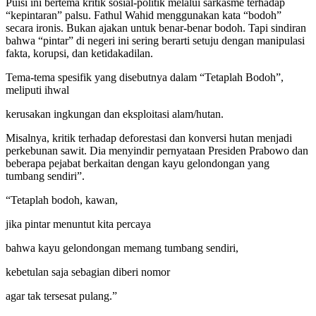
Puisi ini bertema kritik sosial-politik melalui sarkasme terhadap
“kepintaran” palsu. Fathul Wahid menggunakan kata “bodoh”
secara ironis. Bukan ajakan untuk benar-benar bodoh. Tapi sindiran
bahwa “pintar” di negeri ini sering berarti setuju dengan manipulasi
fakta, korupsi, dan ketidakadilan.
Tema-tema spesifik yang disebutnya dalam “Tetaplah Bodoh”,
meliputi ihwal
kerusakan ingkungan dan eksploitasi alam/hutan.
Misalnya, kritik terhadap deforestasi dan konversi hutan menjadi
perkebunan sawit. Dia menyindir pernyataan Presiden Prabowo dan
beberapa pejabat berkaitan dengan kayu gelondongan yang
tumbang sendiri”.
“Tetaplah bodoh, kawan,
jika pintar menuntut kita percaya
bahwa kayu gelondongan memang tumbang sendiri,
kebetulan saja sebagian diberi nomor
agar tak tersesat pulang.”