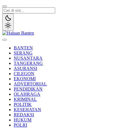
Lewati
ke
konten
Haluan Banten
Aspirasi Warga Banten
BANTEN
SERANG
NUSANTARA
TANGERANG
ASURANSI
CILEGON
EKONOMI
ADVERTORIAL
PENDIDIKAN
OLAHRAGA
KRIMINAL
POLITIK
KESEHATAN
REDAKSI
HUKUM
POLRI