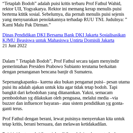
“Tetaplah Bodoh” adalah puisi kritis terbaru Prof Fathul Wahid,
rektor UII, Yogyakarya. Rektor ini memang kerap menulis puisi
bertema ktitik sosial. Sebelumya, dia pernah menulis puisi sejenis
yang menyuarakan penolakannya terhadap RUU TNI. Judulnya: ”
Kami Malu Pak Dirman.”
Dinas Pendidikan DKI Bersama Bank DKI Jakarta Sosialisasikan
KJMU Beasiswa untuk Mahasiswa Untirta Domisili Jakarta
21 Juni 2022
Dalam ” Tetaplah Bodoh”, Prof Fathul secara tajam menyindir
pemerintahan Presiden Prabowo Subianto terutama berkaitan
dengan penanganan bencana banjir di Sumatera.
Sepenangkapanku– karena aku bukan pengamat puisi– pesan utama
puisi itu adalah ajakan untuk kita agar tidak tetap bodoh. Tapi
bangkit dari kebodohan yang ditanamkan. Yakni, semacam
pembodohan yg dilakukan oleh penguasa, melalui media –via
buzzer dan influencer bayaran– atau sistem pendidikan yg gonta-
ganti terus.
Prof Fathul dengan berani, lewat puisinya menyerukan kita untuk
tetap kritis, berani bersuara, dan melawan ketidakadilan.