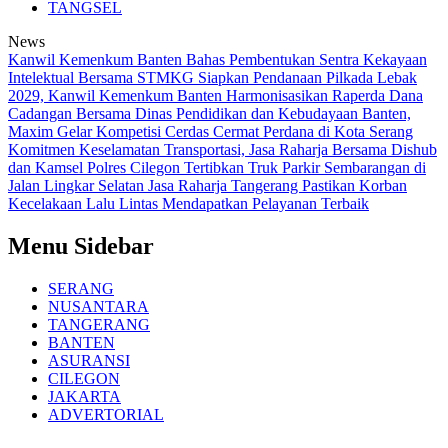
TANGSEL
News
Kanwil Kemenkum Banten Bahas Pembentukan Sentra Kekayaan
Intelektual Bersama STMKG
Siapkan Pendanaan Pilkada Lebak
2029, Kanwil Kemenkum Banten Harmonisasikan Raperda Dana
Cadangan
Bersama Dinas Pendidikan dan Kebudayaan Banten,
Maxim Gelar Kompetisi Cerdas Cermat Perdana di Kota Serang
Komitmen Keselamatan Transportasi, Jasa Raharja Bersama Dishub
dan Kamsel Polres Cilegon Tertibkan Truk Parkir Sembarangan di
Jalan Lingkar Selatan
Jasa Raharja Tangerang Pastikan Korban
Kecelakaan Lalu Lintas Mendapatkan Pelayanan Terbaik
Menu Sidebar
SERANG
NUSANTARA
TANGERANG
BANTEN
ASURANSI
CILEGON
JAKARTA
ADVERTORIAL