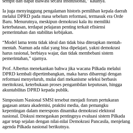
sempit dan dapat diawasi secara institusional,” katanya.
Ia juga menyinggung pengalaman historis pemilihan kepala daerah
melalui DPRD pada masa sebelum reformasi, termasuk era Orde
Baru. Menurutnya, meskipun demokrasi kala itu memiliki
keterbatasan, terdapat pelajaran penting terkait efisiensi
pemerintahan dan stabilitas kebijakan.
“Model lama tentu tidak ideal dan tidak bisa diterapkan mentah-
mentah. Namun ada nilai yang bisa dipelajari, yakni demokrasi
harus rasional, berbiaya wajar, dan tidak membebani sistem
pemerintahan,” ujarnya.
Prof. Albertus menekankan bahwa jika wacana Pilkada melalui
DPRD kembali dipertimbangkan, maka harus dibarengi dengan
reformasi menyeluruh, mulai dari mekanisme seleksi berbasis
meritokrasi, keterbukaan proses pengambilan keputusan, hingga
akuntabilitas DPRD kepada publik.
Simposium Nasional SMSI tersebut menjadi forum pertukaran
gagasan antara akademisi, praktisi media, dan pemangku
kepentingan dalam merespons dinamika demokrasi elektoral
nasional. Diskusi menegaskan pentingnya evaluasi sistem Pilkada
agar tetap sejalan dengan nilai-nilai Demokrasi Pancasila, menjelang
agenda Pilkada nasional berikutnya.