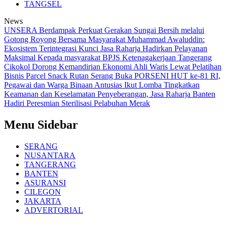
TANGSEL
News
UNSERA Berdampak Perkuat Gerakan Sungai Bersih melalui
Gotong Royong Bersama Masyarakat
Muhammad Awaluddin:
Ekosistem Terintegrasi Kunci Jasa Raharja Hadirkan Pelayanan
Maksimal Kepada masyarakat
BPJS Ketenagakerjaan Tangerang
Cikokol Dorong Kemandirian Ekonomi Ahli Waris Lewat Pelatihan
Bisnis Parcel Snack
Rutan Serang Buka PORSENI HUT ke-81 RI,
Pegawai dan Warga Binaan Antusias Ikut Lomba
Tingkatkan
Keamanan dan Keselamatan Penyeberangan, Jasa Raharja Banten
Hadiri Peresmian Sterilisasi Pelabuhan Merak
Menu Sidebar
SERANG
NUSANTARA
TANGERANG
BANTEN
ASURANSI
CILEGON
JAKARTA
ADVERTORIAL