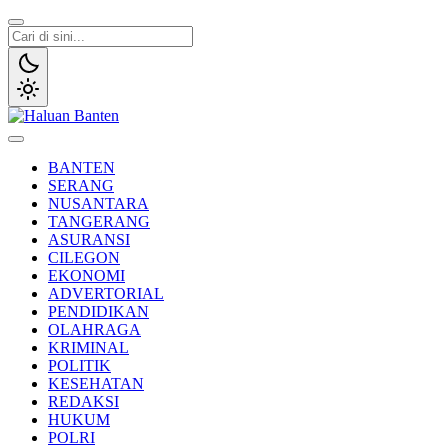
Lewati
ke
konten
Haluan Banten
Aspirasi Warga Banten
BANTEN
SERANG
NUSANTARA
TANGERANG
ASURANSI
CILEGON
EKONOMI
ADVERTORIAL
PENDIDIKAN
OLAHRAGA
KRIMINAL
POLITIK
KESEHATAN
REDAKSI
HUKUM
POLRI