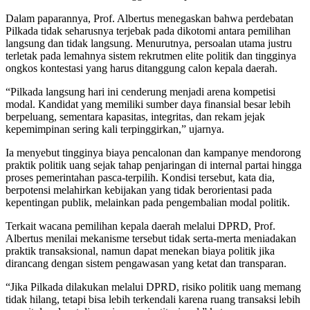
Dalam paparannya, Prof. Albertus menegaskan bahwa perdebatan
Pilkada tidak seharusnya terjebak pada dikotomi antara pemilihan
langsung dan tidak langsung. Menurutnya, persoalan utama justru
terletak pada lemahnya sistem rekrutmen elite politik dan tingginya
ongkos kontestasi yang harus ditanggung calon kepala daerah.
“Pilkada langsung hari ini cenderung menjadi arena kompetisi
modal. Kandidat yang memiliki sumber daya finansial besar lebih
berpeluang, sementara kapasitas, integritas, dan rekam jejak
kepemimpinan sering kali terpinggirkan,” ujarnya.
Ia menyebut tingginya biaya pencalonan dan kampanye mendorong
praktik politik uang sejak tahap penjaringan di internal partai hingga
proses pemerintahan pasca-terpilih. Kondisi tersebut, kata dia,
berpotensi melahirkan kebijakan yang tidak berorientasi pada
kepentingan publik, melainkan pada pengembalian modal politik.
Terkait wacana pemilihan kepala daerah melalui DPRD, Prof.
Albertus menilai mekanisme tersebut tidak serta-merta meniadakan
praktik transaksional, namun dapat menekan biaya politik jika
dirancang dengan sistem pengawasan yang ketat dan transparan.
“Jika Pilkada dilakukan melalui DPRD, risiko politik uang memang
tidak hilang, tetapi bisa lebih terkendali karena ruang transaksi lebih