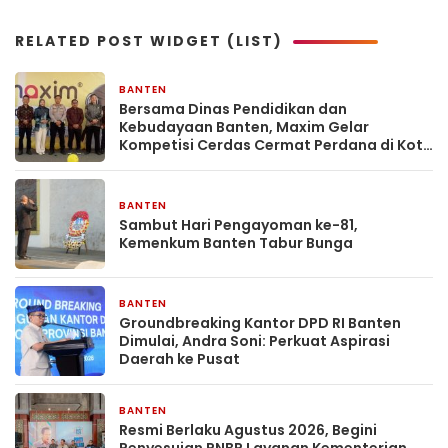
RELATED POST WIDGET (LIST)
BANTEN
1 hari yang lalu
Bersama Dinas Pendidikan dan
Kebudayaan Banten, Maxim Gelar
Kompetisi Cerdas Cermat Perdana di Kota
Serang
BANTEN
2 hari yang lalu
Sambut Hari Pengayoman ke-81,
Kemenkum Banten Tabur Bunga
BANTEN
2 hari yang lalu
Groundbreaking Kantor DPD RI Banten
Dimulai, Andra Soni: Perkuat Aspirasi
Daerah ke Pusat
BANTEN
3 hari yang lalu
Resmi Berlaku Agustus 2026, Begini
Penyesuian PNBP Layanan Kementerian