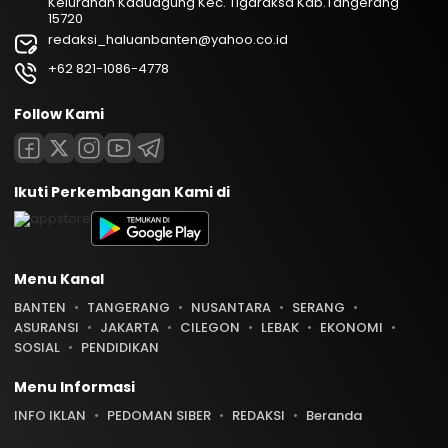
Kelurahan Kaduagung Kec. Tigaraksa Kab.Tangerang
15720
redaksi_haluanbanten@yahoo.co.id
+62 821-1086-4778
Follow Kami
Ikuti Perkembangan Kami di
Menu Kanal
BANTEN
TANGERANG
NUSANTARA
SERANG
ASURANSI
JAKARTA
CILEGON
LEBAK
EKONOMI
SOSIAL
PENDIDIKAN
Menu Informasi
INFO IKLAN
PEDOMAN SIBER
REDAKSI
Beranda