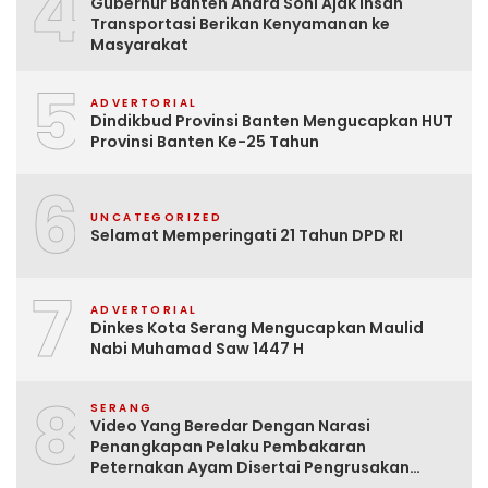
4
Gubernur Banten Andra Soni Ajak Insan
Transportasi Berikan Kenyamanan ke
Masyarakat
5
ADVERTORIAL
Dindikbud Provinsi Banten Mengucapkan HUT
Provinsi Banten Ke-25 Tahun
6
UNCATEGORIZED
Selamat Memperingati 21 Tahun DPD RI
7
ADVERTORIAL
Dinkes Kota Serang Mengucapkan Maulid
Nabi Muhamad Saw 1447 H
8
SERANG
Video Yang Beredar Dengan Narasi
Penangkapan Pelaku Pembakaran
Peternakan Ayam Disertai Pengrusakan
Tempat Tinggal Santri Adalah Hoak