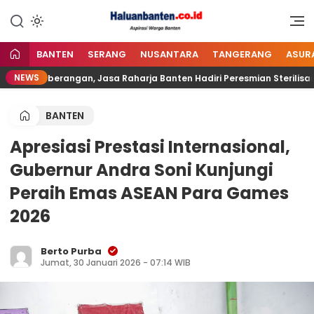
Lewati
ke
Aspirasi Warga Banten
Haluan Banten
konten
BANTEN
SERANG
NUSANTARA
TANGERANG
ASUR
NEWS
enyeberangan, Jasa Raharja Banten Hadiri Peresmian Sterilisasi 
BANTEN
Apresiasi Prestasi Internasional,
Gubernur Andra Soni Kunjungi
Peraih Emas ASEAN Para Games
2026
Berto Purba
Jumat, 30 Januari 2026 - 07:14 WIB