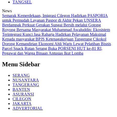
TANGSEL
News
Semarak Kemerdekaan, Imigrasi Cilegon Hadirkan PASPORIA
untuk Permudah Layanan Paspor di Akhir Pekan
UNSERA
Berdampak Perkuat Gerakan Sungai Bersih melalui Gotong
Royong Bersama Masyarakat
Muhammad Awaluddin: Ekosistem
Terintegrasi Kunci Jasa Raharja Hadirkan Pelayanan Maksimal
Kepada masyarakat
BPJS Ketenagakerjaan Tangerang Cikokol
Dorong Kemandirian Ekonomi Ahli Waris Lewat Pelatihan Bisnis
Parcel Snack
Rutan Serang Buka PORSENI HUT ke-81 RI,
Pegawai dan Warga Binaan Antusias Ikut Lomba
Menu Sidebar
SERANG
NUSANTARA
TANGERANG
BANTEN
ASURANSI
CILEGON
JAKARTA
ADVERTORIAL