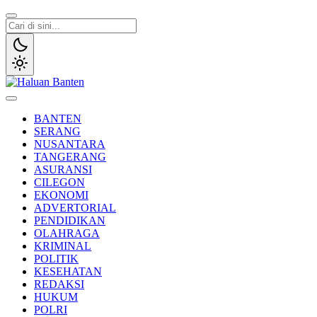
Lewati
ke
konten
Haluan Banten
Aspirasi Warga Banten
BANTEN
SERANG
NUSANTARA
TANGERANG
ASURANSI
CILEGON
EKONOMI
ADVERTORIAL
PENDIDIKAN
OLAHRAGA
KRIMINAL
POLITIK
KESEHATAN
REDAKSI
HUKUM
POLRI