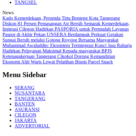
TANGSEL
News
Kado Kemerdekaan, Perumda Tirta Benteng Kota Tangerang
Diskon 81 Persen Pemasangan Air Bersih
Semarak Kemerdekaan,
Imigrasi Cilegon Hadirkan PASPORIA untuk Permudah Layanan
Paspor di Akhir Pekan
UNSERA Berdampak Perkuat Gerakan
Sungai Bersih melalui Gotong Royong Bersama Masyarakat
Muhammad Awaluddin: Ekosistem Terintegrasi Kunci Jasa Raharja
Hadirkan Pelayanan Maksimal Kepada masyarakat
BPJS
Ketenagakerjaan Tangerang Cikokol Dorong Kemandirian
Ekonomi Ahli Waris Lewat Pelatihan Bisnis Parcel Snack
Menu Sidebar
SERANG
NUSANTARA
TANGERANG
BANTEN
ASURANSI
CILEGON
JAKARTA
ADVERTORIAL