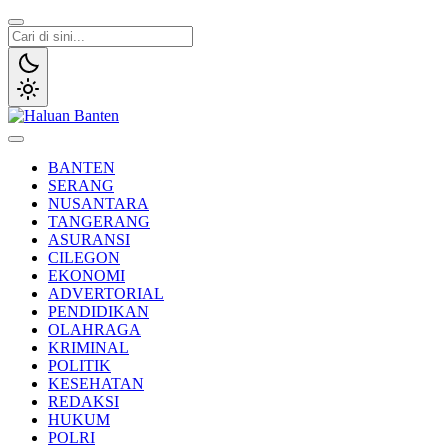
Lewati
ke
konten
Haluan Banten
Aspirasi Warga Banten
BANTEN
SERANG
NUSANTARA
TANGERANG
ASURANSI
CILEGON
EKONOMI
ADVERTORIAL
PENDIDIKAN
OLAHRAGA
KRIMINAL
POLITIK
KESEHATAN
REDAKSI
HUKUM
POLRI