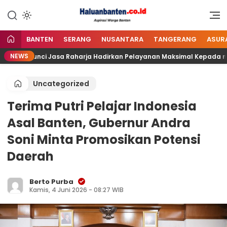
Lewati
ke
Aspirasi Warga Banten
Haluan Banten
konten
BANTEN
SERANG
NUSANTARA
TANGERANG
ASUR
NEWS
grasi Kunci Jasa Raharja Hadirkan Pelayanan Maksimal Kepada mas
Uncategorized
Terima Putri Pelajar Indonesia
Asal Banten, Gubernur Andra
Soni Minta Promosikan Potensi
Daerah
Berto Purba
Kamis, 4 Juni 2026 - 08:27 WIB