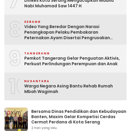
7
Dinkes Kota Serang Mengucapkan Maulid
Nabi Muhamad Saw 1447 H
8
SERANG
Video Yang Beredar Dengan Narasi
Penangkapan Pelaku Pembakaran
Peternakan Ayam Disertai Pengrusakan
Tempat Tinggal Santri Adalah Hoak
9
TANGERANG
Pemkot Tangerang Gelar Penguatan Aktivis,
Perkuat Perlindungan Perempuan dan Anak
10
NUSANTARA
Warga Negara Asing Bantu Rehab Rumah
Mbah Wagimah
Bersama Dinas Pendidikan dan Kebudayaan
Banten, Maxim Gelar Kompetisi Cerdas
Cermat Perdana di Kota Serang
2 hari yang lalu