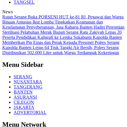
TANGSEL
News
Rutan Serang Buka PORSENI HUT ke-81 RI, Pegawai dan Warga
Binaan Antusias Ikut Lomba
Tingkatkan Keamanan dan
Keselamatan Penyeberangan, Jasa Raharja Banten Hadiri Peresmian
Sterilisasi Pelabuhan Merak
Bupati Serang Ratu Zakiyah Lepas 20
Peserta Pendidikan Kaligrafi ke Lemka Sukabumi
Kapolda Banten
Memberikan Pin Emas dan Perak Kepada Personel Polres Serang
Kapolda Banten Lepas 64 Truk Tangki Air Bersih, Polres Serang
Distribusikan 502.000 Liter untuk Warga Terdampak Kekeringan
Menu Sidebar
SERANG
NUSANTARA
TANGERANG
BANTEN
ASURANSI
CILEGON
JAKARTA
ADVERTORIAL
Menu Network