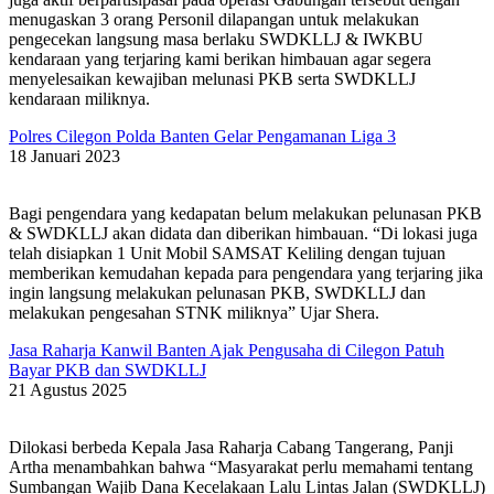
menugaskan 3 orang Personil dilapangan untuk melakukan
pengecekan langsung masa berlaku SWDKLLJ & IWKBU
kendaraan yang terjaring kami berikan himbauan agar segera
menyelesaikan kewajiban melunasi PKB serta SWDKLLJ
kendaraan miliknya.
Polres Cilegon Polda Banten Gelar Pengamanan Liga 3
18 Januari 2023
Bagi pengendara yang kedapatan belum melakukan pelunasan PKB
& SWDKLLJ akan didata dan diberikan himbauan. “Di lokasi juga
telah disiapkan 1 Unit Mobil SAMSAT Keliling dengan tujuan
memberikan kemudahan kepada para pengendara yang terjaring jika
ingin langsung melakukan pelunasan PKB, SWDKLLJ dan
melakukan pengesahan STNK miliknya” Ujar Shera.
Jasa Raharja Kanwil Banten Ajak Pengusaha di Cilegon Patuh
Bayar PKB dan SWDKLLJ
21 Agustus 2025
Dilokasi berbeda Kepala Jasa Raharja Cabang Tangerang, Panji
Artha menambahkan bahwa “Masyarakat perlu memahami tentang
Sumbangan Wajib Dana Kecelakaan Lalu Lintas Jalan (SWDKLLJ)