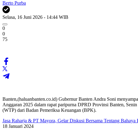
Berto Purba
Selasa, 16 Juni 2026 - 14:44 WIB
0
0
75
Banten,(haluanbanten.co.id) Gubernur Banten Andra Soni menyampa
Anggaran 2025 dalam rapat paripurna DPRD Provinsi Banten, Senin (1
(WTP) dari Badan Pemeriksa Keuangan (BPK).
Jasa Raharja & PT Mayora, Gelar Diskusi Bersama Tentang Bahaya K
18 Januari 2024