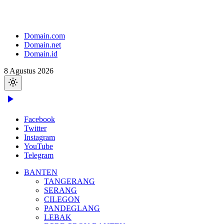
Domain.com
Domain.net
Domain.id
8 Agustus 2026
Facebook
Twitter
Instagram
YouTube
Telegram
BANTEN
TANGERANG
SERANG
CILEGON
PANDEGLANG
LEBAK