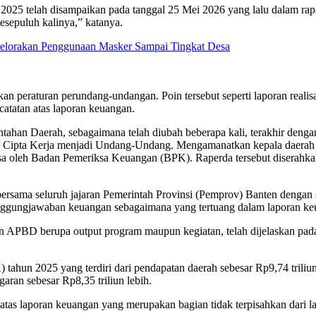
5 telah disampaikan pada tanggal 25 Mei 2026 yang lalu dalam rapa
sepuluh kalinya,” katanya.
 Gelorakan Penggunaan Masker Sampai Tingkat Desa
n peraturan perundang-undangan. Poin tersebut seperti laporan realisa
 catatan atas laporan keuangan.
han Daerah, sebagaimana telah diubah beberapa kali, terakhir den
g Cipta Kerja menjadi Undang-Undang. Mengamanatkan kepala daer
a oleh Badan Pemeriksa Keuangan (BPK). Raperda tersebut diserahkan 
ersama seluruh jajaran Pemerintah Provinsi (Pemprov) Banten denga
ungjawaban keuangan sebagaimana yang tertuang dalam laporan keu
an APBD berupa output program maupun kegiatan, telah dijelaskan pa
un 2025 yang terdiri dari pendapatan daerah sebesar Rp9,74 triliun le
garan sebesar Rp8,35 triliun lebih.
an atas laporan keuangan yang merupakan bagian tidak terpisahkan dari