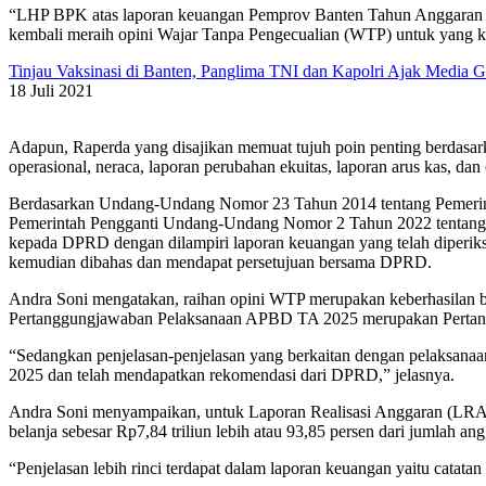
“LHP BPK atas laporan keuangan Pemprov Banten Tahun Anggaran 202
kembali meraih opini Wajar Tanpa Pengecualian (WTP) untuk yang ke
Tinjau Vaksinasi di Banten, Panglima TNI dan Kapolri Ajak Media
18 Juli 2021
Adapun, Raperda yang disajikan memuat tujuh poin penting berdasarka
operasional, neraca, laporan perubahan ekuitas, laporan arus kas, dan
Berdasarkan Undang-Undang Nomor 23 Tahun 2014 tentang Pemerinta
Pemerintah Pengganti Undang-Undang Nomor 2 Tahun 2022 tentan
kepada DPRD dengan dilampiri laporan keuangan yang telah diperiks
kemudian dibahas dan mendapat persetujuan bersama DPRD.
Andra Soni mengatakan, raihan opini WTP merupakan keberhasilan b
Pertanggungjawaban Pelaksanaan APBD TA 2025 merupakan Pertangg
“Sedangkan penjelasan-penjelasan yang berkaitan dengan pelaksana
2025 dan telah mendapatkan rekomendasi dari DPRD,” jelasnya.
Andra Soni menyampaikan, untuk Laporan Realisasi Anggaran (LRA) tah
belanja sebesar Rp7,84 triliun lebih atau 93,85 persen dari jumlah ang
“Penjelasan lebih rinci terdapat dalam laporan keuangan yaitu catat