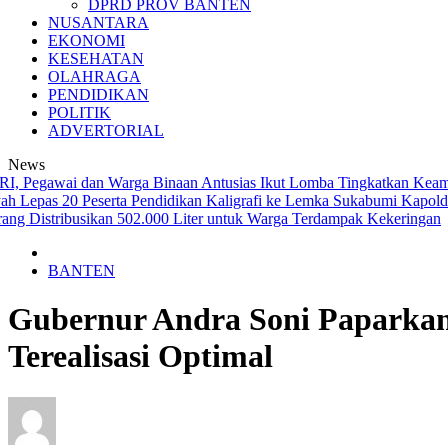
DPRD PROV BANTEN
NUSANTARA
EKONOMI
KESEHATAN
OLAHRAGA
PENDIDIKAN
POLITIK
ADVERTORIAL
News
gawai dan Warga Binaan Antusias Ikut Lomba
Tingkatkan Keamanan d
epas 20 Peserta Pendidikan Kaligrafi ke Lemka Sukabumi
Kapolda Ban
 Distribusikan 502.000 Liter untuk Warga Terdampak Kekeringan
BANTEN
Gubernur Andra Soni Paparkan
Terealisasi Optimal