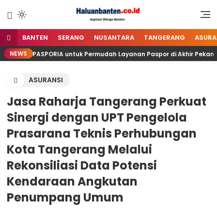
Lewati
ke
Aspirasi Warga Banten
Haluan Banten
konten
BANTEN
SERANG
NUSANTARA
TANGERANG
ASURA
NEWS
dirkan PASPORIA untuk Permudah Layanan Paspor di Akhir Pekan
ASURANSI
Jasa Raharja Tangerang Perkuat
Sinergi dengan UPT Pengelola
Prasarana Teknis Perhubungan
Kota Tangerang Melalui
Rekonsiliasi Data Potensi
Kendaraan Angkutan
Penumpang Umum