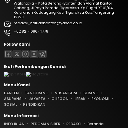
Walantaka – Kota Serang-Banten dan Alamat Kantor
Cabang, Jl Raya Pemda. Tigaraksa, Kp Bugel RT.01/04
Kelurahan Kaduagung Kec. Tigaraksa Kab.Tangerang
15720
redaksi_haluanbanten@yahoo.co.id
+62 821-1086-4778
Follow Kami
Ikuti Perkembangan Kami di
Menu Kanal
BANTEN
TANGERANG
NUSANTARA
SERANG
ASURANSI
JAKARTA
CILEGON
LEBAK
EKONOMI
SOSIAL
PENDIDIKAN
Menu Informasi
INFO IKLAN
PEDOMAN SIBER
REDAKSI
Beranda