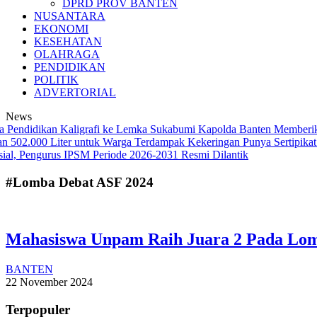
DPRD PROV BANTEN
NUSANTARA
EKONOMI
KESEHATAN
OLAHRAGA
PENDIDIKAN
POLITIK
ADVERTORIAL
News
ndidikan Kaligrafi ke Lemka Sukabumi
Kapolda Banten Memberikan Pin
502.000 Liter untuk Warga Terdampak Kekeringan
Punya Sertipikat Ta
Pengurus IPSM Periode 2026-2031 Resmi Dilantik
#Lomba Debat ASF 2024
Mahasiswa Unpam Raih Juara 2 Pada Lom
BANTEN
22 November 2024
Terpopuler