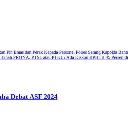
 Emas dan Perak Kepada Personel Polres Serang
Kapolda Banten Lep
nah PRONA, PTSL atau PTKL? Ada Diskon BPHTB 45 Persen di Kota
ba Debat ASF 2024