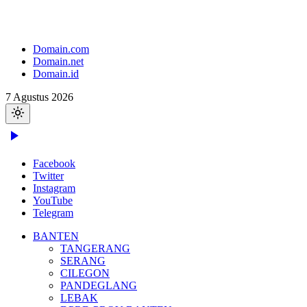
Domain.com
Domain.net
Domain.id
7 Agustus 2026
Facebook
Twitter
Instagram
YouTube
Telegram
BANTEN
TANGERANG
SERANG
CILEGON
PANDEGLANG
LEBAK