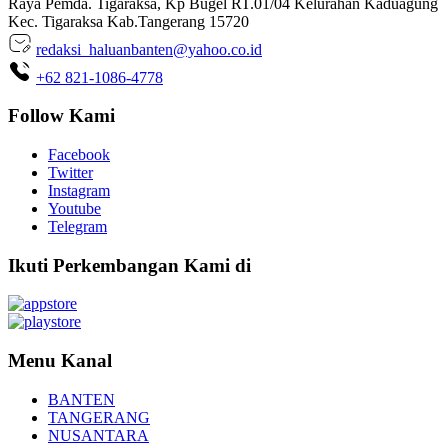
Raya Pemda. Tigaraksa, Kp Bugel RT.01/04 Kelurahan Kaduagung
Kec. Tigaraksa Kab.Tangerang 15720
redaksi_haluanbanten@yahoo.co.id
+62 821-1086-4778
Follow Kami
Facebook
Twitter
Instagram
Youtube
Telegram
Ikuti Perkembangan Kami di
Menu Kanal
BANTEN
TANGERANG
NUSANTARA