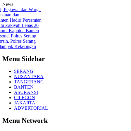
News
egawai dan Warga
nan dan
n Hadiri Peresmian
 Zakiyah Lepas 20
mi
Kapolda Banten
l Polres Serang
h, Polres Serang
ampak Kekeringan
Menu Sidebar
SERANG
NUSANTARA
TANGERANG
BANTEN
ASURANSI
CILEGON
JAKARTA
ADVERTORIAL
Menu Network