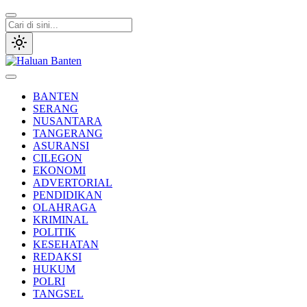
Lewati
ke
konten
Haluan Banten
Aspirasi Warga Banten
BANTEN
SERANG
NUSANTARA
TANGERANG
ASURANSI
CILEGON
EKONOMI
ADVERTORIAL
PENDIDIKAN
OLAHRAGA
KRIMINAL
POLITIK
KESEHATAN
REDAKSI
HUKUM
POLRI
TANGSEL