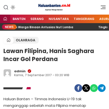
Lewati
ke
Aspirasi Warga Banten
Haluan Banten
konten
BANTEN
SERANG
NUSANTARA
TANGERANG
ASUR
NEWS
awai dan Warga Binaan Antusias Ikut Lomba
Tingkatk
OLAHRAGA
Lawan Filipina, Hanis Saghara
Incar Gol Perdana
admin
Kamis, 7 September 2017 - 03:20 WIB
Haluan Banten – Timnas Indonesia U-19 tak
menganggap sebelah mata Filipina menatap