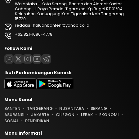
Walantaka – Kota Serang-Banten dan Alamat Kantor
Cabang, Jl Raya Pemda. Tigaraksa, Kp Bugel RT.01/04
Kelurahan Kaduagung Kec. Tigaraksa Kab.Tangerang
15720
redaksi_haluanbanten@yahoo.co.id
+62 821-1086-4778
Follow Kami
Ikuti Perkembangan Kami di
Menu Kanal
BANTEN
TANGERANG
NUSANTARA
SERANG
ASURANSI
JAKARTA
CILEGON
LEBAK
EKONOMI
SOSIAL
PENDIDIKAN
Menu Informasi