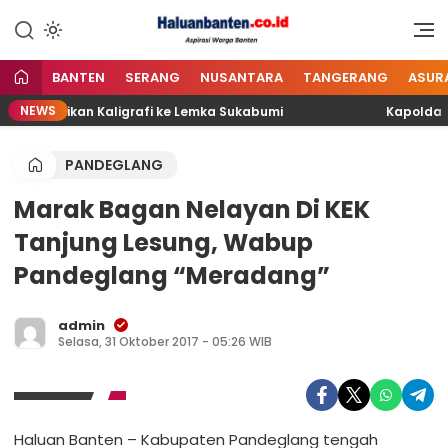
Lewati
ke
Aspirasi Warga Banten
Haluan Banten
konten
BANTEN
SERANG
NUSANTARA
TANGERANG
ASUR
NEWS
 Pendidikan Kaligrafi ke Lemka Sukabumi
Kapolda Ban
PANDEGLANG
Marak Bagan Nelayan Di KEK
Tanjung Lesung, Wabup
Pandeglang “Meradang”
admin
Selasa, 31 Oktober 2017 - 05:26 WIB
Haluan Banten – Kabupaten Pandeglang tengah