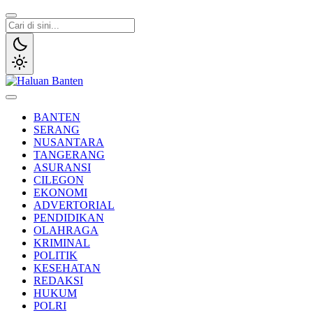
Lewati
ke
konten
Haluan Banten
Aspirasi Warga Banten
BANTEN
SERANG
NUSANTARA
TANGERANG
ASURANSI
CILEGON
EKONOMI
ADVERTORIAL
PENDIDIKAN
OLAHRAGA
KRIMINAL
POLITIK
KESEHATAN
REDAKSI
HUKUM
POLRI