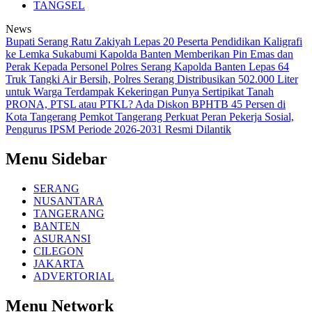
TANGSEL
News
Bupati Serang Ratu Zakiyah Lepas 20 Peserta Pendidikan Kaligrafi
ke Lemka Sukabumi
Kapolda Banten Memberikan Pin Emas dan
Perak Kepada Personel Polres Serang
Kapolda Banten Lepas 64
Truk Tangki Air Bersih, Polres Serang Distribusikan 502.000 Liter
untuk Warga Terdampak Kekeringan
Punya Sertipikat Tanah
PRONA, PTSL atau PTKL? Ada Diskon BPHTB 45 Persen di
Kota Tangerang
Pemkot Tangerang Perkuat Peran Pekerja Sosial,
Pengurus IPSM Periode 2026-2031 Resmi Dilantik
Menu Sidebar
SERANG
NUSANTARA
TANGERANG
BANTEN
ASURANSI
CILEGON
JAKARTA
ADVERTORIAL
Menu Network