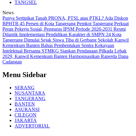
TANGSEL
News
Punya Sertipikat Tanah PRONA, PTSL atau PTKL? Ada Diskon
BPHTB 45 Persen di Kota Tangerang
Pemkot Tangerang Perkuat
Peran Pekerja Sosial, Pengurus IPSM Periode 2026-2031 Resmi
Dilantik
Implementasi Pendidikan Karakter di SMPN 24 Kota
Tangerang Dimulai Sejak Siswa Tiba di Gerbang Sekolah
Kanwil
Kemenkum Banten Bahas Pembentukan Sentra Kekayaan
Intelektual Bersama STMKG
Siapkan Pendanaan Pilkada Lebak
2029, Kanwil Kemenkum Banten Harmonisasikan Raperda Dana
Cadangan
Menu Sidebar
SERANG
NUSANTARA
TANGERANG
BANTEN
ASURANSI
CILEGON
JAKARTA
ADVERTORIAL