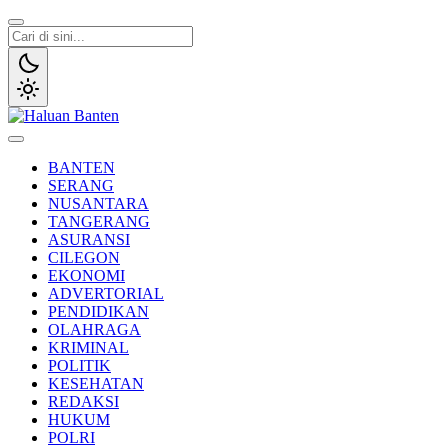
Lewati
ke
konten
Haluan Banten
Aspirasi Warga Banten
BANTEN
SERANG
NUSANTARA
TANGERANG
ASURANSI
CILEGON
EKONOMI
ADVERTORIAL
PENDIDIKAN
OLAHRAGA
KRIMINAL
POLITIK
KESEHATAN
REDAKSI
HUKUM
POLRI