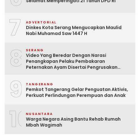
Selamat Memperingati 21 Tahun DPD RI
7
ADVERTORIAL
Dinkes Kota Serang Mengucapkan Maulid
Nabi Muhamad Saw 1447 H
8
SERANG
Video Yang Beredar Dengan Narasi
Penangkapan Pelaku Pembakaran
Peternakan Ayam Disertai Pengrusakan
Tempat Tinggal Santri Adalah Hoak
9
TANGERANG
Pemkot Tangerang Gelar Penguatan Aktivis,
Perkuat Perlindungan Perempuan dan Anak
10
NUSANTARA
Warga Negara Asing Bantu Rehab Rumah
Mbah Wagimah