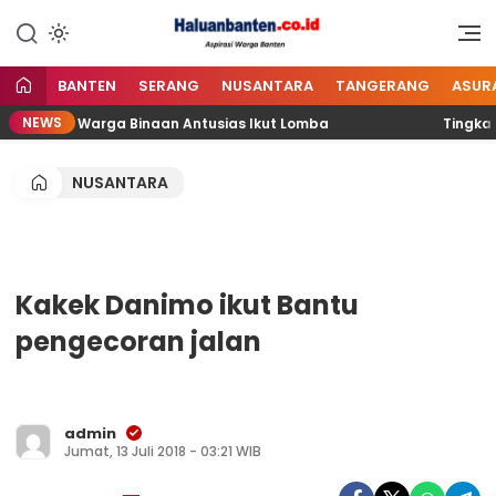
Lewati
ke
Aspirasi Warga Banten
Haluan Banten
konten
BANTEN
SERANG
NUSANTARA
TANGERANG
ASUR
NEWS
awai dan Warga Binaan Antusias Ikut Lomba
Tingkatka
NUSANTARA
Kakek Danimo ikut Bantu
pengecoran jalan
admin
Jumat, 13 Juli 2018 - 03:21 WIB