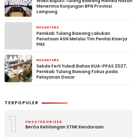
Wakil Bupati Tulang Bawang Hamka Hasan
Menerima Kunjungan BPN Provinsi
Lampung
NUSANTARA
1 minggu yang lalu
Pemkab Tulang Bawang Lakukan
Penataan ASN Melalui Tim Penilai Kinerja
PNS
NUSANTARA
1 minggu yang lalu
Sekda Ferli Yuledi Bahas KUA-PPAS 2027,
Pemkab Tulang Bawang Fokus pada
Pelayanan Dasar
TERPOPULER
1
UNCATEGORIZED
Berita Kehilangan STNK Kendaraan