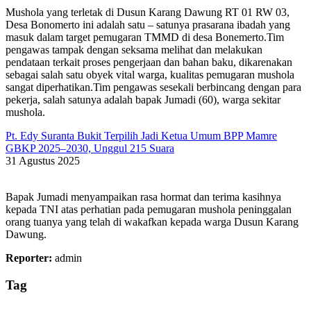
Mushola yang terletak di Dusun Karang Dawung RT 01 RW 03,
Desa Bonomerto ini adalah satu – satunya prasarana ibadah yang
masuk dalam target pemugaran TMMD di desa Bonemerto.Tim
pengawas tampak dengan seksama melihat dan melakukan
pendataan terkait proses pengerjaan dan bahan baku, dikarenakan
sebagai salah satu obyek vital warga, kualitas pemugaran mushola
sangat diperhatikan.Tim pengawas sesekali berbincang dengan para
pekerja, salah satunya adalah bapak Jumadi (60), warga sekitar
mushola.
Pt. Edy Suranta Bukit Terpilih Jadi Ketua Umum BPP Mamre
GBKP 2025–2030, Unggul 215 Suara
31 Agustus 2025
Bapak Jumadi menyampaikan rasa hormat dan terima kasihnya
kepada TNI atas perhatian pada pemugaran mushola peninggalan
orang tuanya yang telah di wakafkan kepada warga Dusun Karang
Dawung.
Reporter:
admin
Tag