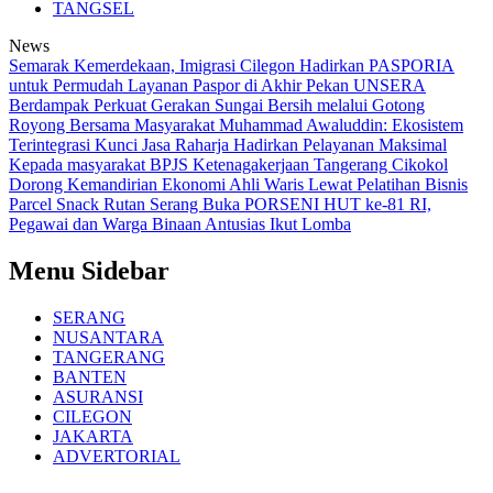
TANGSEL
News
Semarak Kemerdekaan, Imigrasi Cilegon Hadirkan PASPORIA
untuk Permudah Layanan Paspor di Akhir Pekan
UNSERA
Berdampak Perkuat Gerakan Sungai Bersih melalui Gotong
Royong Bersama Masyarakat
Muhammad Awaluddin: Ekosistem
Terintegrasi Kunci Jasa Raharja Hadirkan Pelayanan Maksimal
Kepada masyarakat
BPJS Ketenagakerjaan Tangerang Cikokol
Dorong Kemandirian Ekonomi Ahli Waris Lewat Pelatihan Bisnis
Parcel Snack
Rutan Serang Buka PORSENI HUT ke-81 RI,
Pegawai dan Warga Binaan Antusias Ikut Lomba
Menu Sidebar
SERANG
NUSANTARA
TANGERANG
BANTEN
ASURANSI
CILEGON
JAKARTA
ADVERTORIAL