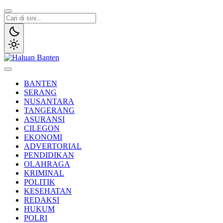
Lewati
ke
konten
Haluan Banten
Aspirasi Warga Banten
BANTEN
SERANG
NUSANTARA
TANGERANG
ASURANSI
CILEGON
EKONOMI
ADVERTORIAL
PENDIDIKAN
OLAHRAGA
KRIMINAL
POLITIK
KESEHATAN
REDAKSI
HUKUM
POLRI