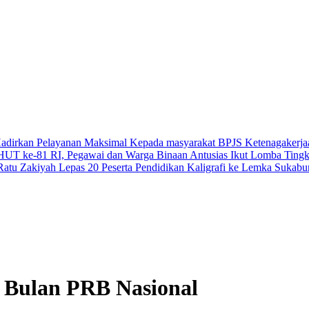
Hadirkan Pelayanan Maksimal Kepada masyarakat
BPJS Ketenagakerja
UT ke-81 RI, Pegawai dan Warga Binaan Antusias Ikut Lomba
Tingk
Ratu Zakiyah Lepas 20 Peserta Pendidikan Kaligrafi ke Lemka Sukab
 Bulan PRB Nasional