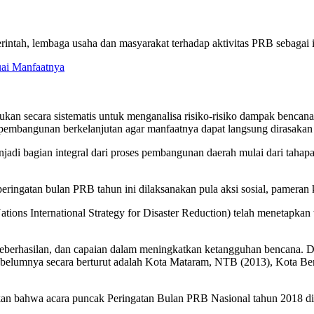
tah, lembaga usaha dan masyarakat terhadap aktivitas PRB sebagai i
ai Manfaatnya
n secara sistematis untuk menganalisa risiko-risiko dampak bencan
m pembangunan berkelanjutan agar manfaatnya dapat langsung dirasakan
njadi bagian integral dari proses pembangunan daerah mulai dari tah
ingatan bulan PRB tahun ini dilaksanakan pula aksi sosial, pameran 
s International Strategy for Disaster Reduction) telah menetapkan t
keberhasilan, dan capaian dalam meningkatkan ketangguhan bencana. D
ebelumnya secara berturut adalah Kota Mataram, NTB (2013), Kota Be
bahwa acara puncak Peringatan Bulan PRB Nasional tahun 2018 diren