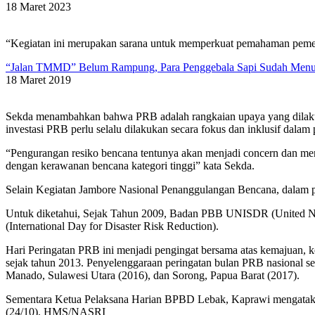
18 Maret 2023
“Kegiatan ini merupakan sarana untuk memperkuat pemahaman pemerin
“Jalan TMMD” Belum Rampung, Para Penggebala Sapi Sudah Menu
18 Maret 2019
Sekda menambahkan bahwa PRB adalah rangkaian upaya yang dilakuka
investasi PRB perlu selalu dilakukan secara fokus dan inklusif dala
“Pengurangan resiko bencana tentunya akan menjadi concern dan me
dengan kerawanan bencana kategori tinggi” kata Sekda.
Selain Kegiatan Jambore Nasional Penanggulangan Bencana, dalam per
Untuk diketahui, Sejak Tahun 2009, Badan PBB UNISDR (United Nation
(International Day for Disaster Risk Reduction).
Hari Peringatan PRB ini menjadi pengingat bersama atas kemajuan, 
sejak tahun 2013. Penyelenggaraan peringatan bulan PRB nasional s
Manado, Sulawesi Utara (2016), dan Sorong, Papua Barat (2017).
Sementara Ketua Pelaksana Harian BPBD Lebak, Kaprawi mengatakan 
(24/10). HMS/NASRI