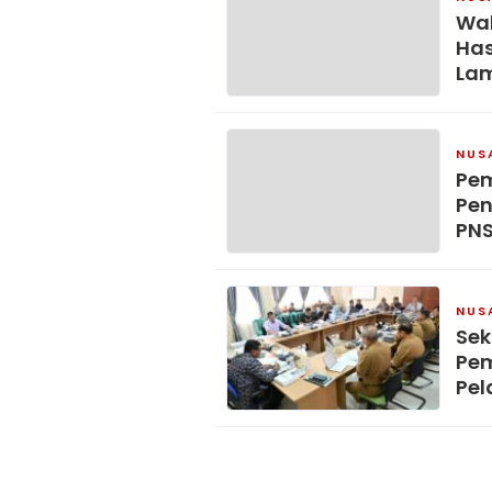
Wak
Has
La
NUS
Pe
Pen
PN
NUS
Sek
Pem
Pel