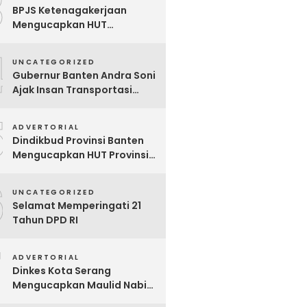
3
BPJS Ketenagakerjaan
Mengucapkan HUT
Kabupaten Tangerang Ke-
4
393 Tahun
UNCATEGORIZED
Gubernur Banten Andra Soni
Ajak Insan Transportasi
Berikan Kenyamanan ke
5
Masyarakat
ADVERTORIAL
Dindikbud Provinsi Banten
Mengucapkan HUT Provinsi
Banten Ke-25 Tahun
6
UNCATEGORIZED
Selamat Memperingati 21
Tahun DPD RI
7
ADVERTORIAL
Dinkes Kota Serang
Mengucapkan Maulid Nabi
Muhamad Saw 1447 H