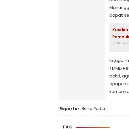
Manungga
dapat se
Kasdim 
Pembu
13 Maret 
Ia juga 
TMMD Reg
bakti, a
apapun d
komunika
Reporter:
Berto Purba
TAG