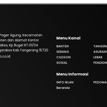
an Pager Agung, Kecamatan
Menu Kanal
nten dan Alamat Kantor
aksa, Kp Bugel RT.01/04
BANTEN
TANGER
garaksa Kab.Tangerang 15720
SERANG
ASURANS
.co.id
CILEGON
LEBAK
SOSIAL
PENDIDI
Menu Informasi
INFO IKLAN
PEDOMAN
Beranda
i