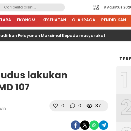
8 Agustus 202
TARA
EKONOMI
KESEHATAN
OLAHRAGA
PENDIDIKAN
irkan Pelayanan Maksimal Kepada masyarakat
BP
TER
1
Kudus lakukan
MD 107
0
0
37
 WIB