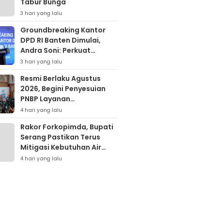
Tabur Bunga
3 hari yang lalu
Groundbreaking Kantor
DPD RI Banten Dimulai,
Andra Soni: Perkuat
Aspirasi Daerah ke Pusat
3 hari yang lalu
Resmi Berlaku Agustus
2026, Begini Penyesuian
PNBP Layanan
Kementerian Hukum
4 hari yang lalu
Rakor Forkopimda, Bupati
Serang Pastikan Terus
Mitigasi Kebutuhan Air
Bersih Warga Dampak
4 hari yang lalu
Elnino