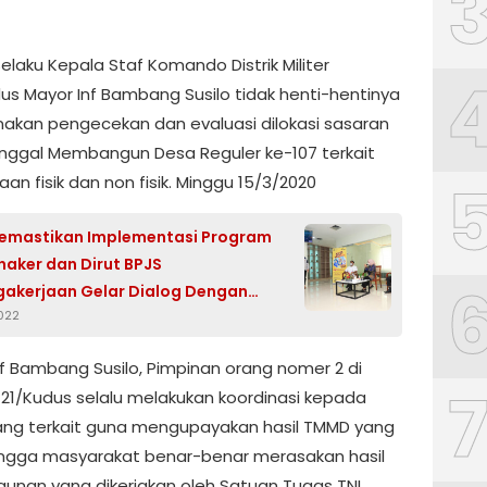
elaku Kepala Staf Komando Distrik Militer
us Mayor Inf Bambang Susilo tidak henti-hentinya
akan pengecekan dan evaluasi dilokasi sasaran
nggal Membangun Desa Reguler ke-107 terkait
an fisik dan non fisik. Minggu 15/3/2020
emastikan Implementasi Program
naker dan Dirut BPJS
akerjaan Gelar Dialog Dengan
2022
nf Bambang Susilo, Pimpinan orang nomer 2 di
21/Kudus selalu melakukan koordinasi kepada
yang terkait guna mengupayakan hasil TMMD yang
ingga masyarakat benar-benar merasakan hasil
nan yang dikerjakan oleh Satuan Tugas TNI