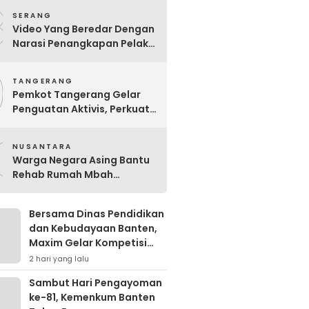
8
SERANG
Video Yang Beredar Dengan
Narasi Penangkapan Pelaku
Pembakaran Peternakan
9
Ayam Disertai Pengrusakan
TANGERANG
Tempat Tinggal Santri
Pemkot Tangerang Gelar
Adalah Hoak
Penguatan Aktivis, Perkuat
Perlindungan Perempuan
0
dan Anak
NUSANTARA
Warga Negara Asing Bantu
Rehab Rumah Mbah
Wagimah
Bersama Dinas Pendidikan
dan Kebudayaan Banten,
Maxim Gelar Kompetisi
Cerdas Cermat Perdana di
2 hari yang lalu
Kota Serang
Sambut Hari Pengayoman
ke-81, Kemenkum Banten