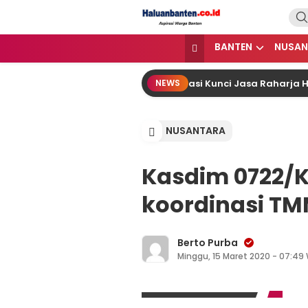
Lewati
ke
konten
Haluan Banten
Aspirasi Warga Banten
BANTEN
NUSAN
 Awaluddin: Ekosistem Terintegrasi Kunci Jasa Raharja Had
NEWS
NUSANTARA
Kasdim 0722/
koordinasi TM
Berto Purba
Minggu, 15 Maret 2020 - 07:49