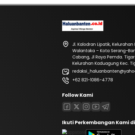
Jl. Kalodran Lipatik, Kelurah
Walantaka – Kota Serang-Ba
Cabang, Jl Raya Pemda. Tigar
Kelurahan Kaduagung Kec. Ti
redaksi_haluanbanten@yahoo
+62 821-1086-4778
Follow Kami
Ikuti Perkembangan Kami d