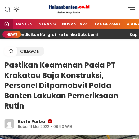
Lewati
ke
Aspirasi Warga Banten
Haluan Banten
konten
BANTEN
SERANG
NUSANTARA
TANGERANG
ASUR
NEWS
erta Pendidikan Kaligrafi ke Lemka Sukabumi
Kapolda
CILEGON
Pastikan Keamanan Pada PT
Krakatau Baja Konstruksi,
Personel Ditpamobvit Polda
Banten Lakukan Pemeriksaan
Rutin
Berto Purba
Rabu, 11 Mei 2022 - 09:50 WIB