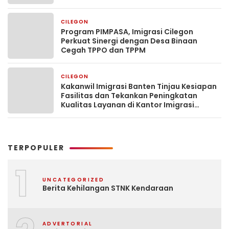
CILEGON
2 minggu yang lalu
Program PIMPASA, Imigrasi Cilegon
Perkuat Sinergi dengan Desa Binaan
Cegah TPPO dan TPPM
CILEGON
3 minggu yang lalu
Kakanwil Imigrasi Banten Tinjau Kesiapan
Fasilitas dan Tekankan Peningkatan
Kualitas Layanan di Kantor Imigrasi
Cilegon
TERPOPULER
1
UNCATEGORIZED
Berita Kehilangan STNK Kendaraan
ADVERTORIAL