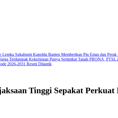
i ke Lemka Sukabumi
Kapolda Banten Memberikan Pin Emas dan Perak 
k Warga Terdampak Kekeringan
Punya Sertipikat Tanah PRONA, PTSL 
iode 2026-2031 Resmi Dilantik
saan Tinggi Sepakat Perkuat 