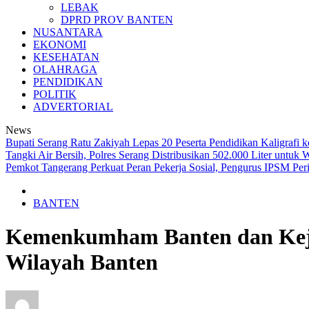
LEBAK
DPRD PROV BANTEN
NUSANTARA
EKONOMI
KESEHATAN
OLAHRAGA
PENDIDIKAN
POLITIK
ADVERTORIAL
News
Bupati Serang Ratu Zakiyah Lepas 20 Peserta Pendidikan Kaligraf
Tangki Air Bersih, Polres Serang Distribusikan 502.000 Liter untu
Pemkot Tangerang Perkuat Peran Pekerja Sosial, Pengurus IPSM Per
BANTEN
Kemenkumham Banten dan Kejak
Wilayah Banten