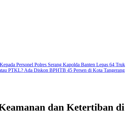
Kepada Personel Polres Serang
Kapolda Banten Lepas 64 Truk
atau PTKL? Ada Diskon BPHTB 45 Persen di Kota Tangerang
Keamanan dan Ketertiban di