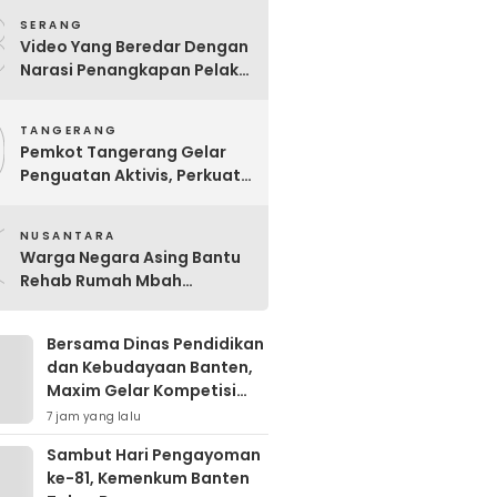
8
SERANG
Video Yang Beredar Dengan
Narasi Penangkapan Pelaku
Pembakaran Peternakan
9
Ayam Disertai Pengrusakan
TANGERANG
Tempat Tinggal Santri
Pemkot Tangerang Gelar
Adalah Hoak
Penguatan Aktivis, Perkuat
Perlindungan Perempuan
0
dan Anak
NUSANTARA
Warga Negara Asing Bantu
Rehab Rumah Mbah
Wagimah
Bersama Dinas Pendidikan
dan Kebudayaan Banten,
Maxim Gelar Kompetisi
Cerdas Cermat Perdana di
7 jam yang lalu
Kota Serang
Sambut Hari Pengayoman
ke-81, Kemenkum Banten