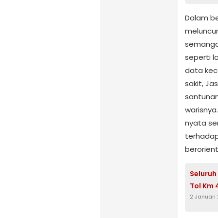
Dalam be
meluncur
semangat 
seperti 
data kec
sakit, J
santunan 
warisnya
nyata se
terhadap
berorien
Seluruh
Tol Km 
2 Januari