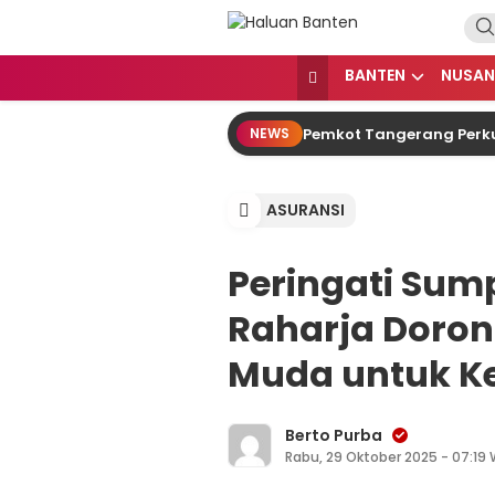
Lewati
ke
konten
Haluan Banten
Aspirasi Warga Banten
BANTEN
NUSAN
Pemkot Tangerang Perkua
NEWS
ASURANSI
Peringati Su
Raharja Doron
Muda untuk K
Berto Purba
Rabu, 29 Oktober 2025 - 07:19 