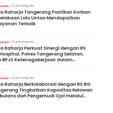
22 jam yang lalu
RANSI
a Raharja Tangerang Pastikan Korban
elakaan Lalu Lintas Mendapatkan
ayanan Terbaik
22 jam yang lalu
RANSI
a Raharja Perkuat Sinergi dengan RS
 Hospital, Polres Tangerang Selatan,
 BPJS Ketenagakerjaan dalam
ialisasi Keterjaminan Korban
elakaan Lalu Lintas
22 jam yang lalu
RANSI
a Raharja Berkolaborasi dengan RS RIS
gerang Tingkatkan Kapasitas Relawan
ulans dan Pengemudi Ojol melalui
atihan PPGD