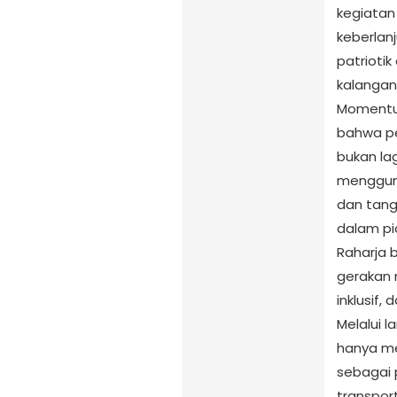
kegiatan
keberlan
patriotik
kalangan
Momentu
bahwa pe
bukan la
mengguna
dan tan
dalam pi
Raharja 
gerakan 
inklusif,
Melalui l
hanya m
sebagai 
transport