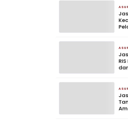
ASU
Jas
Kec
Pel
ASU
Jas
RIS
dan
Sos
Kec
ASU
Jas
Tan
Amb
Pel