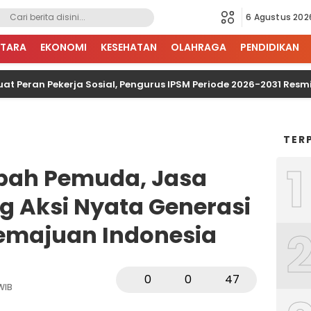
6 Agustus 202
TARA
EKONOMI
KESEHATAN
OLAHRAGA
PENDIDIKAN
t Peran Pekerja Sosial, Pengurus IPSM Periode 2026-2031 Resmi
TER
1
mpah Pemuda, Jasa
g Aksi Nyata Generasi
emajuan Indonesia
0
0
47
WIB