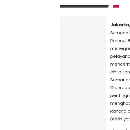
Jakarta
Sumpah 
Pemudi B
menegas
pelayana
mencermi
cinta tan
Semanga
Olahraga
pentingn
menghada
Raharja 
BUMN yan