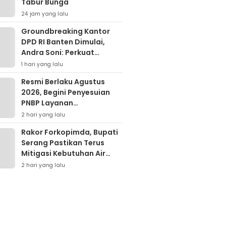
Tabur Bunga
24 jam yang lalu
Groundbreaking Kantor
DPD RI Banten Dimulai,
Andra Soni: Perkuat
Aspirasi Daerah ke Pusat
1 hari yang lalu
Resmi Berlaku Agustus
2026, Begini Penyesuian
PNBP Layanan
Kementerian Hukum
2 hari yang lalu
Rakor Forkopimda, Bupati
Serang Pastikan Terus
Mitigasi Kebutuhan Air
Bersih Warga Dampak
2 hari yang lalu
Elnino