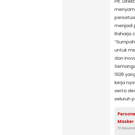
Plt. Dire
menyampa
persatu
menjadi 
Raharja 
“Sumpah
untuk me
dan inov
Semanga
1928 yang
kerja nya
serta de
seluruh p
Persone
Masker 
13 Desemb