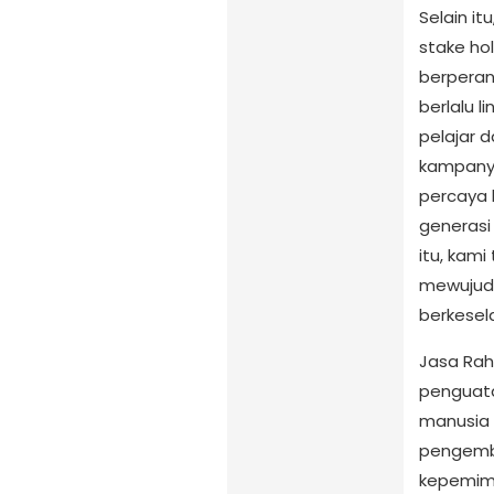
Selain it
stake ho
berpera
berlalu l
pelajar 
kampanye
percaya 
generasi
itu, kam
mewujudk
berkesel
Jasa Rah
penguat
manusia 
pengemb
kepemimp