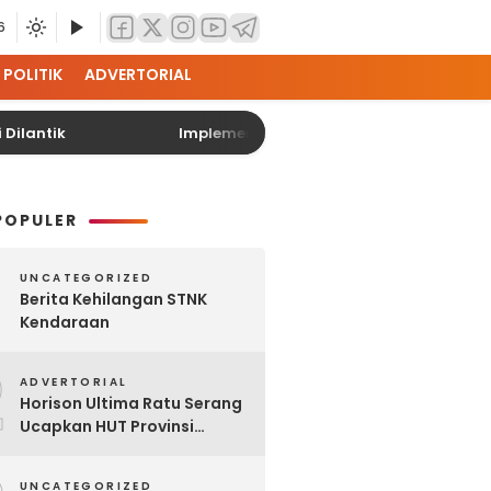
6
POLITIK
ADVERTORIAL
 Dilantik
Implementasi Pendidikan Karakter di S
POPULER
UNCATEGORIZED
Berita Kehilangan STNK
Kendaraan
2
ADVERTORIAL
Horison Ultima Ratu Serang
Ucapkan HUT Provinsi
Banten Ke-25
UNCATEGORIZED