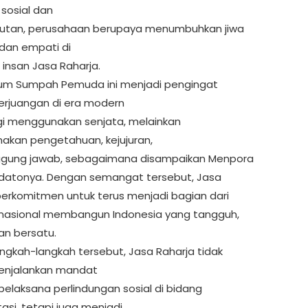
 sosial dan
jutan, perusahaan berupaya menumbuhkan jiwa
 dan empati di
 insan Jasa Raharja.
m Sumpah Pemuda ini menjadi pengingat
rjuangan di era modern
gi menggunakan senjata, melainkan
kan pengetahuan, kejujuran,
ggung jawab, sebagaimana disampaikan Menpora
datonya. Dengan semangat tersebut, Jasa
berkomitmen untuk terus menjadi bagian dari
nasional membangun Indonesia yang tangguh,
 dan bersatu.
angkah-langkah tersebut, Jasa Raharja tidak
enjalankan mandat
pelaksana perlindungan sosial di bidang
asi, tetapi juga menjadi