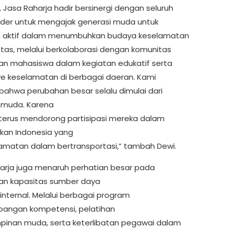
u, Jasa Raharja hadir bersinergi dengan seluruh
lder untuk mengajak generasi muda untuk
n aktif dalam menumbuhkan budaya keselamatan
intas, melalui berkolaborasi dengan komunitas
dan mahasiswa dalam kegiatan edukatif serta
 keselamatan di berbagai daeran. Kami
bahwa perubahan besar selalu dimulai dari
 muda. Karena
i terus mendorong partisipasi mereka dalam
an Indonesia yang
amatan dalam bertransportasi,” tambah Dewi.
arja juga menaruh perhatian besar pada
an kapasitas sumber daya
internal. Melalui berbagai program
angan kompetensi, pelatihan
inan muda, serta keterlibatan pegawai dalam