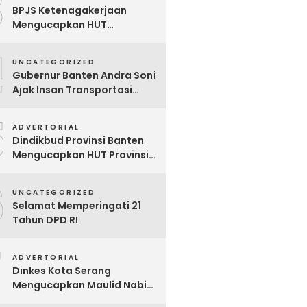
3
BPJS Ketenagakerjaan
Mengucapkan HUT
Kabupaten Tangerang Ke-
4
393 Tahun
UNCATEGORIZED
Gubernur Banten Andra Soni
Ajak Insan Transportasi
Berikan Kenyamanan ke
5
Masyarakat
ADVERTORIAL
Dindikbud Provinsi Banten
Mengucapkan HUT Provinsi
Banten Ke-25 Tahun
6
UNCATEGORIZED
Selamat Memperingati 21
Tahun DPD RI
7
ADVERTORIAL
Dinkes Kota Serang
Mengucapkan Maulid Nabi
Muhamad Saw 1447 H