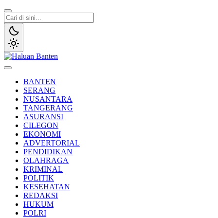
Lewati
ke
konten
Haluan Banten
Aspirasi Warga Banten
BANTEN
SERANG
NUSANTARA
TANGERANG
ASURANSI
CILEGON
EKONOMI
ADVERTORIAL
PENDIDIKAN
OLAHRAGA
KRIMINAL
POLITIK
KESEHATAN
REDAKSI
HUKUM
POLRI