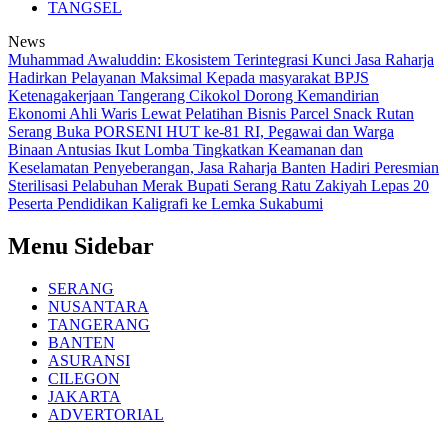
TANGSEL
News
Muhammad Awaluddin: Ekosistem Terintegrasi Kunci Jasa Raharja
Hadirkan Pelayanan Maksimal Kepada masyarakat
BPJS
Ketenagakerjaan Tangerang Cikokol Dorong Kemandirian
Ekonomi Ahli Waris Lewat Pelatihan Bisnis Parcel Snack
Rutan
Serang Buka PORSENI HUT ke-81 RI, Pegawai dan Warga
Binaan Antusias Ikut Lomba
Tingkatkan Keamanan dan
Keselamatan Penyeberangan, Jasa Raharja Banten Hadiri Peresmian
Sterilisasi Pelabuhan Merak
Bupati Serang Ratu Zakiyah Lepas 20
Peserta Pendidikan Kaligrafi ke Lemka Sukabumi
Menu Sidebar
SERANG
NUSANTARA
TANGERANG
BANTEN
ASURANSI
CILEGON
JAKARTA
ADVERTORIAL