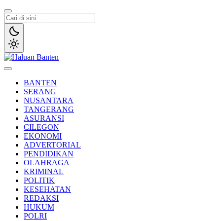
Lewati
ke
konten
Haluan Banten
Aspirasi Warga Banten
BANTEN
SERANG
NUSANTARA
TANGERANG
ASURANSI
CILEGON
EKONOMI
ADVERTORIAL
PENDIDIKAN
OLAHRAGA
KRIMINAL
POLITIK
KESEHATAN
REDAKSI
HUKUM
POLRI