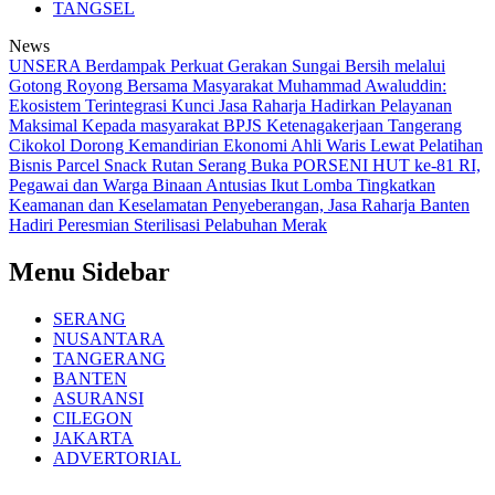
TANGSEL
News
UNSERA Berdampak Perkuat Gerakan Sungai Bersih melalui
Gotong Royong Bersama Masyarakat
Muhammad Awaluddin:
Ekosistem Terintegrasi Kunci Jasa Raharja Hadirkan Pelayanan
Maksimal Kepada masyarakat
BPJS Ketenagakerjaan Tangerang
Cikokol Dorong Kemandirian Ekonomi Ahli Waris Lewat Pelatihan
Bisnis Parcel Snack
Rutan Serang Buka PORSENI HUT ke-81 RI,
Pegawai dan Warga Binaan Antusias Ikut Lomba
Tingkatkan
Keamanan dan Keselamatan Penyeberangan, Jasa Raharja Banten
Hadiri Peresmian Sterilisasi Pelabuhan Merak
Menu Sidebar
SERANG
NUSANTARA
TANGERANG
BANTEN
ASURANSI
CILEGON
JAKARTA
ADVERTORIAL